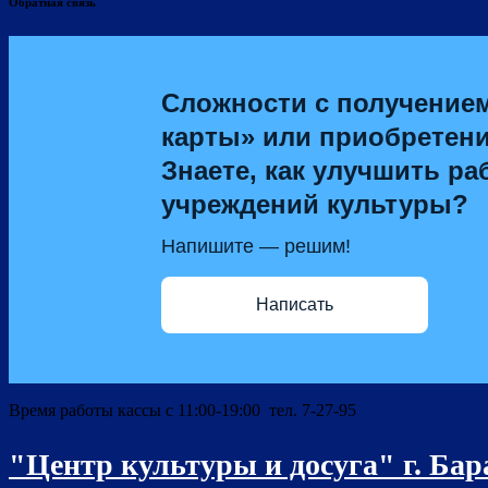
Обратная связь
Сложности с получение
карты» или приобретен
Знаете, как улучшить ра
учреждений культуры?
Напишите — решим!
Написать
Время работы кассы с 11:00-19:00 тел. 7-27-95
"Центр культуры и досуга" г. Ба