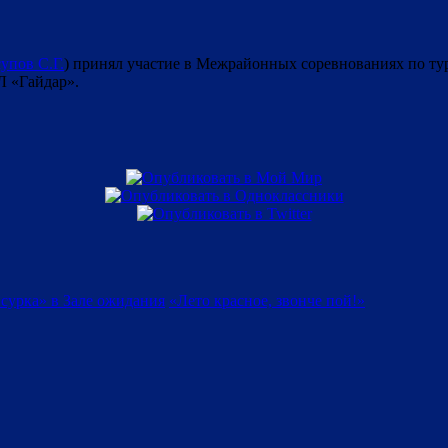
упов С.Г.
) принял участие в Межрайонных соревнованиях по ту
 «Гайдар».
сурка» в Зале ожидания
«Лето красное, звонче пой!»