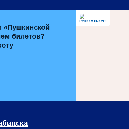
Решаем вместе
м «Пушкинской
ием билетов?
боту
рабинска