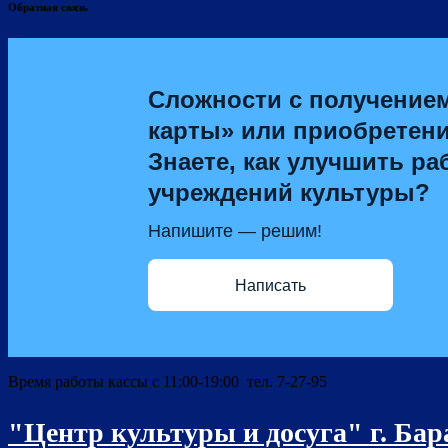
Обратная связь
Сложности с получение
карты» или приобретен
Знаете, как улучшить ра
учреждений культуры?
Напишите — решим!
Написать
Время работы кассы с 11:00-19:00 тел. 7-27-95
"Центр культуры и досуга" г. Ба