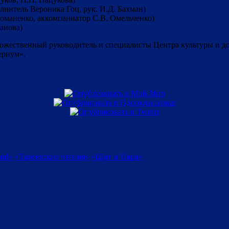
нитель Вероника Гоц, рук. И.Д. Бахман)
оманенко, аккомпаниатор С.В. Омельченко)
анова)
ожественный руководитель и специалисты Центра культуры и дос
ериум».
ия!»
«Тареевские чтения»
«Щит и Лира»