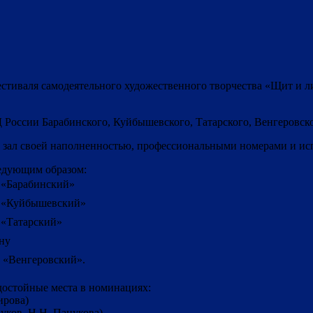
фестиваля самодеятельного художественного творчества «Щит и
 России Барабинского, Куйбышевского, Татарского, Венгеровско
й зал своей наполненностью, профессиональными номерами и и
ледующим образом:
 «Барабинский»
 «Куйбышевский»
«Татарский»
ну
«Венгеровский».
остойные места в номинациях:
ирова)
уков, Н.Н. Пацукова)