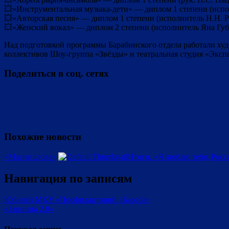
💥«Инструментальная музыка-дети» — диплом 1 степени (испол
💥«Авторская песня» — диплом 1 степени (исполнитель Н.Н. Р
💥«Женский вокал» — диплом 2 степени (исполнитель Яна Губ
Над подготовкой программы Барабинского отдела работали худ
коллективов Шоу-группа «Звёзды» и театральная студия «Эксп
Поделиться в соц. сетях
Похожие новости
«Магия слова»
Итоги. «Я люблю тебя, Росс
Навигация по записям
Юбилей МКУ «Профилакторий «Бараба»
«Зарница 2.0»