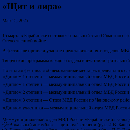
«Щит и лира»
Мар 15, 2025
15 марта в Барабинске состоялся зональный этап Областного 
Отечественной войне.
В фестивале приняли участие представители пяти отделов МВД
Творческие программы каждого отдела впечатлили зрительны
По итогам фестиваля общекомандные места распределились с
⭐Диплом 1 степени — межмуниципальный отдел МВД России
⭐Диплом 1 степени — межмуниципальный отдел МВД России
⭐Диплом 2 степени — межмуниципальный отдел МВД России 
⭐Диплом 3 степени — Отдел МВД России по Чановскому райо
⭐Диплом участника — межмуниципальный отдел МВД России 
Межмуниципальный отдел МВД России «Барабинский» занял д
💥«Вокальный ансамбль» — диплом 1 степени (рук. И.В. Башк
💥«Хореография-ансамбль» — диплом 1 степени (рук. П.С. Пац