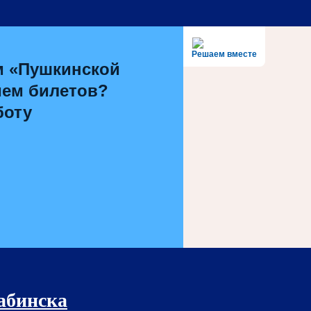
Решаем вместе
м «Пушкинской
ием билетов?
боту
рабинска