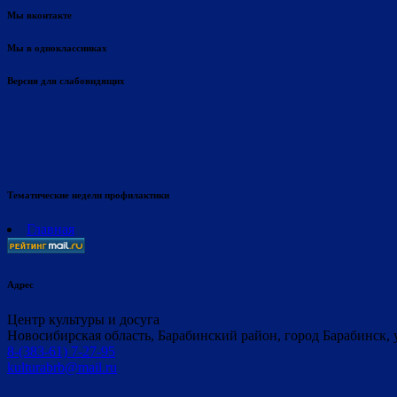
Мы вконтакте
Мы в одноклассниках
Версия для слабовидящих
Тематические недели профилактики
Главная
Адрес
Центр культуры и досуга
Новосибирская область, Барабинский район, город Барабинск, 
8-(383-61) 7-27-95
kulturabrb@mail.ru