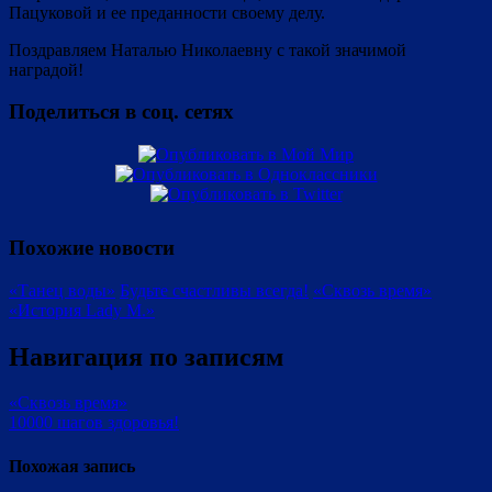
Пацуковой и ее преданности своему делу.
Поздравляем Наталью Николаевну с такой значимой
наградой!
Поделиться в соц. сетях
Похожие новости
«Танец воды»
Будьте счастливы всегда!
«Сквозь время»
«История Lady M.»
Навигация по записям
«Сквозь время»
10000 шагов здоровья!
Похожая запись