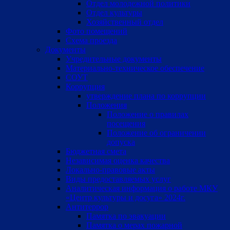
Отдел молодежной политики
Отдел культуры
Хозяйственный отдел
Фото помещений
Схема проезда
Документы
Учредительные документы
Материально-техническое обеспечение
СОУТ
Коррупция
утверждение плана по коррупции
Положения
Положение о правилах
посещения
Положение об ограничении
допуска
Бюджетная смета
Независимая оценка качества
Локально-правовые акты
Виды предоставляемых услуг
Аналитическая информация о работе МКУ
«Центр культуры и досуга» 2024г.
Антитеррор
Памятка по эвакуации
Памятка о мерах пожарной