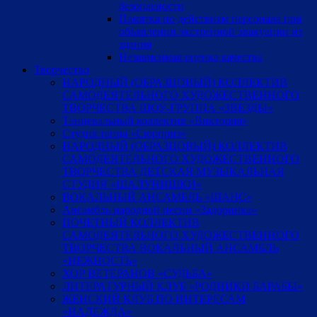
безопасности
Памятка по действиям персонала при
объявлении экстренной эвакуации из
здания
Независимая оценка качества
Творчество
НАРОДНЫЙ (ОБРАЗЦОВЫЙ) КОЛЛЕКТИВ
САМОДЕЯТЕЛЬНОГО ХУДОЖЕСТВЕННОГО
ТВОРЧЕСТВА ШОУ-ГРУППА «ЗВЕЗДЫ»
Танцевальный коллектив «Виктория»
Студия танца «Сюрприз»
НАРОДНЫЙ (ОБРАЗЦОВЫЙ) КОЛЛЕКТИВ
САМОДЕЯТЕЛЬНОГО ХУДОЖЕСТВЕННОГО
ТВОРЧЕСТВА ДЕТСКАЯ МУЗЫКАЛЬНАЯ
СТУДИЯ «ШАЛУНИШКИ»
ВОКАЛЬНЫЙ АНСАМБЛЬ «ШАНС»
Ансамбль народной песни «Задоринка»
ПОЧЕТНЫЙ КОЛЛЕКТИВ
САМОДЕЯТЕЛЬНОГО ХУДОЖЕСТВЕННОГО
ТВОРЧЕСТВА ВОКАЛЬНЫЙ АНСАМБЛЬ
«НЕЖНОСТЬ»
ХОР ВЕТЕРАНОВ «СУДЬБА»
ЛИТЕРАТУРНЫЙ КЛУБ «РОДНИКИ БАРАБЫ»
ЖЕНСКИЙ КЛУБ ПО ИНТЕРЕСАМ
«НАДЕЖДА»