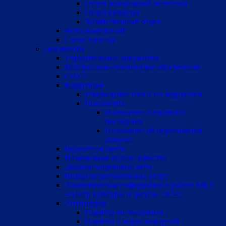
Отдел молодежной политики
Отдел культуры
Хозяйственный отдел
Фото помещений
Схема проезда
Документы
Учредительные документы
Материально-техническое обеспечение
СОУТ
Коррупция
утверждение плана по коррупции
Положения
Положение о правилах
посещения
Положение об ограничении
допуска
Бюджетная смета
Независимая оценка качества
Локально-правовые акты
Виды предоставляемых услуг
Аналитическая информация о работе МКУ
«Центр культуры и досуга» 2024г.
Антитеррор
Памятка по эвакуации
Памятка о мерах пожарной