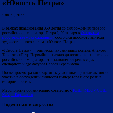
«Юность Петра»
Янв 21, 2022
В рамках празднования 350-летия со дня рождения первого
российского императора Петра I, 20 января в
Открытом
пространстве «Зал ожидания»
состоялся просмотр эпизода
художественного фильма «Юность Петра».
«Юность Петра» — эпическая экранизация романа Алексея
Толстого «Петр Первый» — начало дилогии о жизни первого
российского императора от выдающегося режиссера,
сценариста и драматурга Сергея Герасимова.
После просмотра кинокартины, участники приняли активное
участие в обсуждении личности императора и его роли в
истории России.
Мероприятие организовано совместно с
РДШ | МБОУ СОШ
№ 3 | г. Барабинск
.
Поделиться в соц. сетях