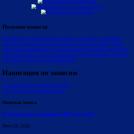
Похожие новости
Кинопоказ художественного фильма «Гагарин. Первый в
космосе»
Воскресный кинопоказ в «Зале ожидания»
Показ
дебютанта кинопремии Гильдии кинорежиссёров состоялся в
«Зале ожидания»
Акустический концерт участников группы
«GIVARA» состоялся в Барабинске.
Навигация по записям
«Старые песни о главном. 50/50»
«Интеллектуальный марафон»
Похожая запись
Культура для участников СВО и их семей
Июл 24, 2026