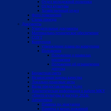
Отдел молодежной политики
Отдел культуры
Хозяйственный отдел
Фото помещений
Схема проезда
Документы
Учредительные документы
Материально-техническое обеспечение
СОУТ
Коррупция
утверждение плана по коррупции
Положения
Положение о правилах
посещения
Положение об ограничении
допуска
Бюджетная смета
Независимая оценка качества
Локально-правовые акты
Виды предоставляемых услуг
Аналитическая информация о работе МКУ
«Центр культуры и досуга» 2024г.
Антитеррор
Памятка по эвакуации
Памятка о мерах пожарной