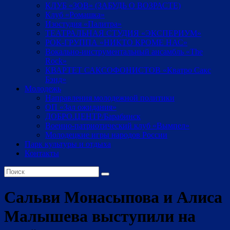
КЛУБ «ЗОВ» (ЗАБУДЬ О ВОЗРАСТЕ)
Клуб «Ромашка»
Изостудия «Палитра»
ТЕАТРАЛЬНАЯ СТУДИЯ «ЭКСПЕРИУМ»
РОК-ГРУППА «НИКТО КРОМЕ НАС»
Вокально-инструментальный ансамбль «The
Rock»
КВАРТЕТ САКСОФОНИСТОВ «Кватро Сакс
Бэнд»
Молодежь
Направления молодежной политики
ОП «Зал ожидания»
ДОБРО.ЦЕНТР/Барабинск
Военно-патриотический клуб «Вымпел»
Молодецкие игры народов России
Парк культуры и отдыха
Контакты
Сальви Монасыпова и Алиса
Малышева выступили на