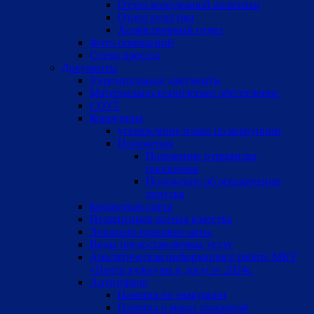
Отдел молодежной политики
Отдел культуры
Хозяйственный отдел
Фото помещений
Схема проезда
Документы
Учредительные документы
Материально-техническое обеспечение
СОУТ
Коррупция
утверждение плана по коррупции
Положения
Положение о правилах
посещения
Положение об ограничении
допуска
Бюджетная смета
Независимая оценка качества
Локально-правовые акты
Виды предоставляемых услуг
Аналитическая информация о работе МКУ
«Центр культуры и досуга» 2024г.
Антитеррор
Памятка по эвакуации
Памятка о мерах пожарной