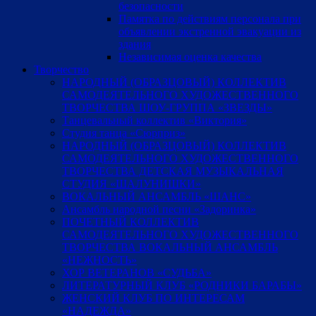
безопасности
Памятка по действиям персонала при
объявлении экстренной эвакуации из
здания
Независимая оценка качества
Творчество
НАРОДНЫЙ (ОБРАЗЦОВЫЙ) КОЛЛЕКТИВ
САМОДЕЯТЕЛЬНОГО ХУДОЖЕСТВЕННОГО
ТВОРЧЕСТВА ШОУ-ГРУППА «ЗВЕЗДЫ»
Танцевальный коллектив «Виктория»
Студия танца «Сюрприз»
НАРОДНЫЙ (ОБРАЗЦОВЫЙ) КОЛЛЕКТИВ
САМОДЕЯТЕЛЬНОГО ХУДОЖЕСТВЕННОГО
ТВОРЧЕСТВА ДЕТСКАЯ МУЗЫКАЛЬНАЯ
СТУДИЯ «ШАЛУНИШКИ»
ВОКАЛЬНЫЙ АНСАМБЛЬ «ШАНС»
Ансамбль народной песни «Задоринка»
ПОЧЕТНЫЙ КОЛЛЕКТИВ
САМОДЕЯТЕЛЬНОГО ХУДОЖЕСТВЕННОГО
ТВОРЧЕСТВА ВОКАЛЬНЫЙ АНСАМБЛЬ
«НЕЖНОСТЬ»
ХОР ВЕТЕРАНОВ «СУДЬБА»
ЛИТЕРАТУРНЫЙ КЛУБ «РОДНИКИ БАРАБЫ»
ЖЕНСКИЙ КЛУБ ПО ИНТЕРЕСАМ
«НАДЕЖДА»