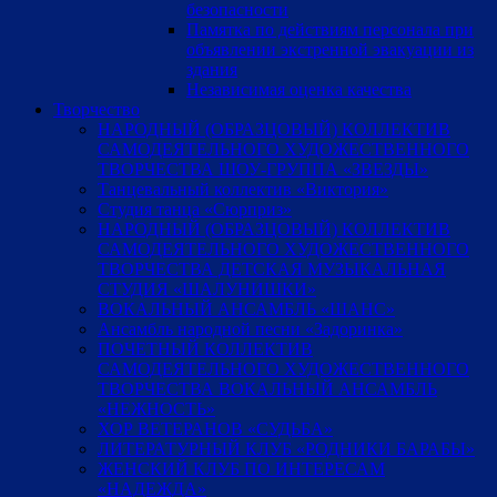
безопасности
Памятка по действиям персонала при
объявлении экстренной эвакуации из
здания
Независимая оценка качества
Творчество
НАРОДНЫЙ (ОБРАЗЦОВЫЙ) КОЛЛЕКТИВ
САМОДЕЯТЕЛЬНОГО ХУДОЖЕСТВЕННОГО
ТВОРЧЕСТВА ШОУ-ГРУППА «ЗВЕЗДЫ»
Танцевальный коллектив «Виктория»
Студия танца «Сюрприз»
НАРОДНЫЙ (ОБРАЗЦОВЫЙ) КОЛЛЕКТИВ
САМОДЕЯТЕЛЬНОГО ХУДОЖЕСТВЕННОГО
ТВОРЧЕСТВА ДЕТСКАЯ МУЗЫКАЛЬНАЯ
СТУДИЯ «ШАЛУНИШКИ»
ВОКАЛЬНЫЙ АНСАМБЛЬ «ШАНС»
Ансамбль народной песни «Задоринка»
ПОЧЕТНЫЙ КОЛЛЕКТИВ
САМОДЕЯТЕЛЬНОГО ХУДОЖЕСТВЕННОГО
ТВОРЧЕСТВА ВОКАЛЬНЫЙ АНСАМБЛЬ
«НЕЖНОСТЬ»
ХОР ВЕТЕРАНОВ «СУДЬБА»
ЛИТЕРАТУРНЫЙ КЛУБ «РОДНИКИ БАРАБЫ»
ЖЕНСКИЙ КЛУБ ПО ИНТЕРЕСАМ
«НАДЕЖДА»