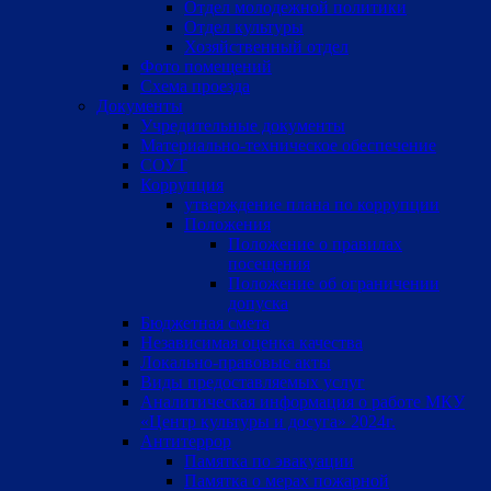
Отдел молодежной политики
Отдел культуры
Хозяйственный отдел
Фото помещений
Схема проезда
Документы
Учредительные документы
Материально-техническое обеспечение
СОУТ
Коррупция
утверждение плана по коррупции
Положения
Положение о правилах
посещения
Положение об ограничении
допуска
Бюджетная смета
Независимая оценка качества
Локально-правовые акты
Виды предоставляемых услуг
Аналитическая информация о работе МКУ
«Центр культуры и досуга» 2024г.
Антитеррор
Памятка по эвакуации
Памятка о мерах пожарной