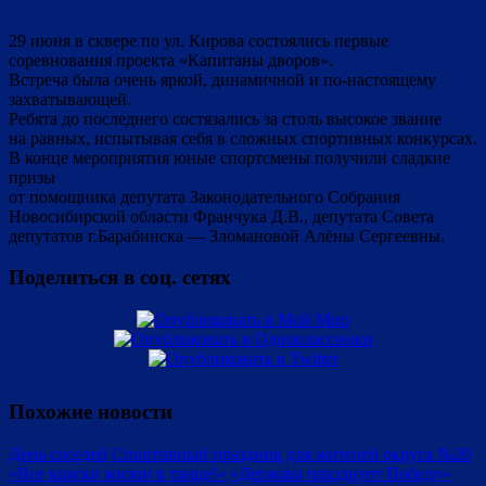
29 июня в сквере по ул. Кирова состоялись первые
соревнования проекта «Капитаны дворов».
Встреча была очень яркой, динамичной и по-настоящему
захватывающей.
Ребята до последнего состязались за столь высокое звание
на равных, испытывая себя в сложных спортивных конкурсах.
В конце мероприятия юные спортсмены получили сладкие
призы
от помощника депутата Законодательного Собрания
Новосибирской области Франчука Д.В., депутата Совета
депутатов г.Барабинска — Зломановой Алёны Сергеевны.
Поделиться в соц. сетях
Похожие новости
День соседей
Спортивный праздник для жителей округа №20
«Все краски жизни в танце!»
«Держава празднует Победу»