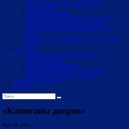
КЛУБ «ЗОВ» (ЗАБУДЬ О ВОЗРАСТЕ)
Клуб «Ромашка»
Изостудия «Палитра»
ТЕАТРАЛЬНАЯ СТУДИЯ «ЭКСПЕРИУМ»
РОК-ГРУППА «НИКТО КРОМЕ НАС»
Вокально-инструментальный ансамбль «The
Rock»
КВАРТЕТ САКСОФОНИСТОВ «Кватро Сакс
Бэнд»
Молодежь
Направления молодежной политики
ОП «Зал ожидания»
ДОБРО.ЦЕНТР/Барабинск
Военно-патриотический клуб «Вымпел»
Молодецкие игры народов России
Парк культуры и отдыха
Контакты
«Капитаны дворов»
Июн 29, 2023