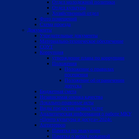
Отдел молодежной политики
Отдел культуры
Хозяйственный отдел
Фото помещений
Схема проезда
Документы
Учредительные документы
Материально-техническое обеспечение
СОУТ
Коррупция
утверждение плана по коррупции
Положения
Положение о правилах
посещения
Положение об ограничении
допуска
Бюджетная смета
Независимая оценка качества
Локально-правовые акты
Виды предоставляемых услуг
Аналитическая информация о работе МКУ
«Центр культуры и досуга» 2024г.
Антитеррор
Памятка по эвакуации
Памятка о мерах пожарной