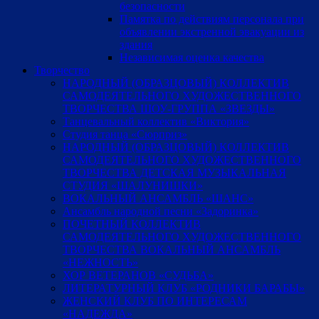
безопасности
Памятка по действиям персонала при
объявлении экстренной эвакуации из
здания
Независимая оценка качества
Творчество
НАРОДНЫЙ (ОБРАЗЦОВЫЙ) КОЛЛЕКТИВ
САМОДЕЯТЕЛЬНОГО ХУДОЖЕСТВЕННОГО
ТВОРЧЕСТВА ШОУ-ГРУППА «ЗВЕЗДЫ»
Танцевальный коллектив «Виктория»
Студия танца «Сюрприз»
НАРОДНЫЙ (ОБРАЗЦОВЫЙ) КОЛЛЕКТИВ
САМОДЕЯТЕЛЬНОГО ХУДОЖЕСТВЕННОГО
ТВОРЧЕСТВА ДЕТСКАЯ МУЗЫКАЛЬНАЯ
СТУДИЯ «ШАЛУНИШКИ»
ВОКАЛЬНЫЙ АНСАМБЛЬ «ШАНС»
Ансамбль народной песни «Задоринка»
ПОЧЕТНЫЙ КОЛЛЕКТИВ
САМОДЕЯТЕЛЬНОГО ХУДОЖЕСТВЕННОГО
ТВОРЧЕСТВА ВОКАЛЬНЫЙ АНСАМБЛЬ
«НЕЖНОСТЬ»
ХОР ВЕТЕРАНОВ «СУДЬБА»
ЛИТЕРАТУРНЫЙ КЛУБ «РОДНИКИ БАРАБЫ»
ЖЕНСКИЙ КЛУБ ПО ИНТЕРЕСАМ
«НАДЕЖДА»