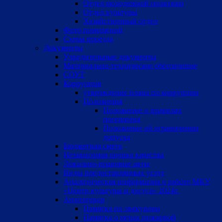
Отдел молодежной политики
Отдел культуры
Хозяйственный отдел
Фото помещений
Схема проезда
Документы
Учредительные документы
Материально-техническое обеспечение
СОУТ
Коррупция
утверждение плана по коррупции
Положения
Положение о правилах
посещения
Положение об ограничении
допуска
Бюджетная смета
Независимая оценка качества
Локально-правовые акты
Виды предоставляемых услуг
Аналитическая информация о работе МКУ
«Центр культуры и досуга» 2024г.
Антитеррор
Памятка по эвакуации
Памятка о мерах пожарной