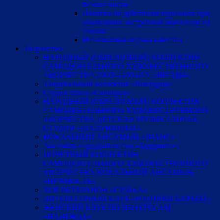
безопасности
Памятка по действиям персонала при
объявлении экстренной эвакуации из
здания
Независимая оценка качества
Творчество
НАРОДНЫЙ (ОБРАЗЦОВЫЙ) КОЛЛЕКТИВ
САМОДЕЯТЕЛЬНОГО ХУДОЖЕСТВЕННОГО
ТВОРЧЕСТВА ШОУ-ГРУППА «ЗВЕЗДЫ»
Танцевальный коллектив «Виктория»
Студия танца «Сюрприз»
НАРОДНЫЙ (ОБРАЗЦОВЫЙ) КОЛЛЕКТИВ
САМОДЕЯТЕЛЬНОГО ХУДОЖЕСТВЕННОГО
ТВОРЧЕСТВА ДЕТСКАЯ МУЗЫКАЛЬНАЯ
СТУДИЯ «ШАЛУНИШКИ»
ВОКАЛЬНЫЙ АНСАМБЛЬ «ШАНС»
Ансамбль народной песни «Задоринка»
ПОЧЕТНЫЙ КОЛЛЕКТИВ
САМОДЕЯТЕЛЬНОГО ХУДОЖЕСТВЕННОГО
ТВОРЧЕСТВА ВОКАЛЬНЫЙ АНСАМБЛЬ
«НЕЖНОСТЬ»
ХОР ВЕТЕРАНОВ «СУДЬБА»
ЛИТЕРАТУРНЫЙ КЛУБ «РОДНИКИ БАРАБЫ»
ЖЕНСКИЙ КЛУБ ПО ИНТЕРЕСАМ
«НАДЕЖДА»