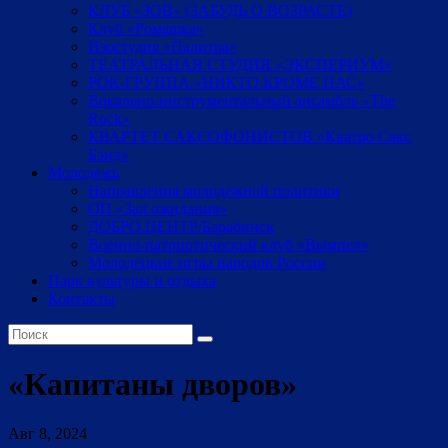
КЛУБ «ЗОВ» (ЗАБУДЬ О ВОЗРАСТЕ)
Клуб «Ромашка»
Изостудия «Палитра»
ТЕАТРАЛЬНАЯ СТУДИЯ «ЭКСПЕРИУМ»
РОК-ГРУППА «НИКТО КРОМЕ НАС»
Вокально-инструментальный ансамбль «The
Rock»
КВАРТЕТ САКСОФОНИСТОВ «Кватро Сакс
Бэнд»
Молодежь
Направления молодежной политики
ОП «Зал ожидания»
ДОБРО.ЦЕНТР/Барабинск
Военно-патриотический клуб «Вымпел»
Молодецкие игры народов России
Парк культуры и отдыха
Контакты
«Капитаны дворов»
Авг 8, 2024