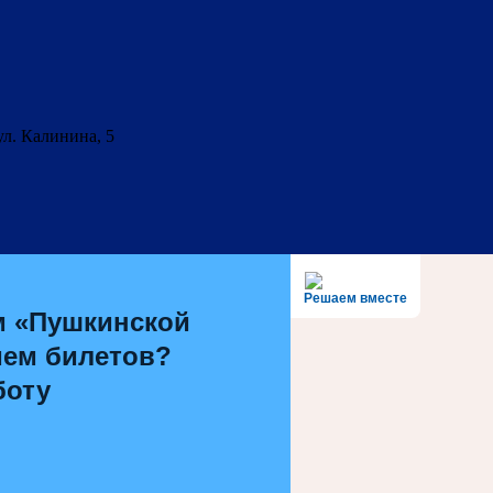
ул. Калинина, 5
Решаем вместе
м «Пушкинской
ием билетов?
боту