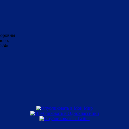
торовны
ного,
024»