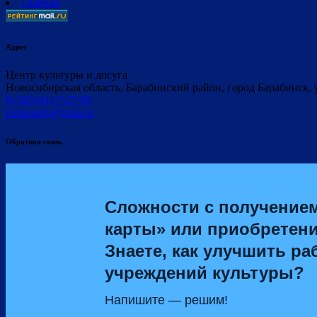
Главная
Адрес
Центр культуры и досуга
Новосибирская область, Барабинский район, город Барабинск, 
8-(383-61) 7-27-95
kulturabrb@mail.ru
Обратная связь
Сложности с получение
карты» или приобретен
Знаете, как улучшить ра
учреждений культуры?
Напишите — решим!