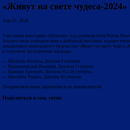
«Живут на свете чудеса-2024»
Апр 22, 2024
Участники изостудии «Палитра» под руководством Ритты Вик
Акулич стали победителями в районной выставке художествен
декоративно-прикладного творчества «Живут на свете чудеса-2
и получили заслуженные награды:
— Метцлер Полина, Диплом I степени
— Крыжановская Валерия, Диплом I степени
— Кияшко Арсений, Диплом II и III степени
— Михнёва Ульяна, Диплом III степени
Поздравляем юные дарования и их руководителя!
Поделиться в соц. сетях