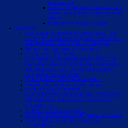
безопасности
Памятка по действиям персонала при
объявлении экстренной эвакуации из
здания
Независимая оценка качества
Творчество
НАРОДНЫЙ (ОБРАЗЦОВЫЙ) КОЛЛЕКТИВ
САМОДЕЯТЕЛЬНОГО ХУДОЖЕСТВЕННОГО
ТВОРЧЕСТВА ШОУ-ГРУППА «ЗВЕЗДЫ»
Танцевальный коллектив «Виктория»
Студия танца «Сюрприз»
НАРОДНЫЙ (ОБРАЗЦОВЫЙ) КОЛЛЕКТИВ
САМОДЕЯТЕЛЬНОГО ХУДОЖЕСТВЕННОГО
ТВОРЧЕСТВА ДЕТСКАЯ МУЗЫКАЛЬНАЯ
СТУДИЯ «ШАЛУНИШКИ»
ВОКАЛЬНЫЙ АНСАМБЛЬ «ШАНС»
Ансамбль народной песни «Задоринка»
ПОЧЕТНЫЙ КОЛЛЕКТИВ
САМОДЕЯТЕЛЬНОГО ХУДОЖЕСТВЕННОГО
ТВОРЧЕСТВА ВОКАЛЬНЫЙ АНСАМБЛЬ
«НЕЖНОСТЬ»
ХОР ВЕТЕРАНОВ «СУДЬБА»
ЛИТЕРАТУРНЫЙ КЛУБ «РОДНИКИ БАРАБЫ»
ЖЕНСКИЙ КЛУБ ПО ИНТЕРЕСАМ
«НАДЕЖДА»