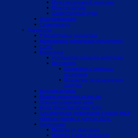
Отдел молодежной политики
Отдел культуры
Хозяйственный отдел
Фото помещений
Схема проезда
Документы
Учредительные документы
Материально-техническое обеспечение
СОУТ
Коррупция
утверждение плана по коррупции
Положения
Положение о правилах
посещения
Положение об ограничении
допуска
Бюджетная смета
Независимая оценка качества
Локально-правовые акты
Виды предоставляемых услуг
Аналитическая информация о работе МКУ
«Центр культуры и досуга» 2024г.
Антитеррор
Памятка по эвакуации
Памятка о мерах пожарной