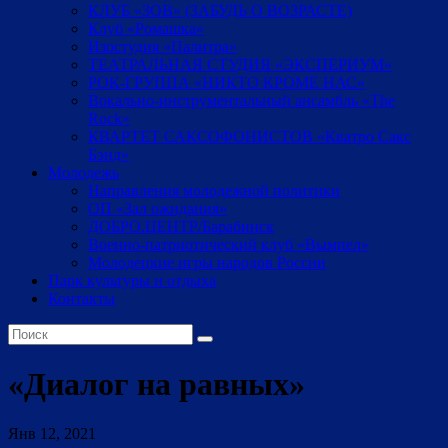
КЛУБ «ЗОВ» (ЗАБУДЬ О ВОЗРАСТЕ)
Клуб «Ромашка»
Изостудия «Палитра»
ТЕАТРАЛЬНАЯ СТУДИЯ «ЭКСПЕРИУМ»
РОК-ГРУППА «НИКТО КРОМЕ НАС»
Вокально-инструментальный ансамбль «The
Rock»
КВАРТЕТ САКСОФОНИСТОВ «Кватро Сакс
Бэнд»
Молодежь
Направления молодежной политики
ОП «Зал ожидания»
ДОБРО.ЦЕНТР/Барабинск
Военно-патриотический клуб «Вымпел»
Молодецкие игры народов России
Парк культуры и отдыха
Контакты
«Диалог на равных»
Янв 12, 2021