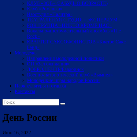
КЛУБ «ЗОВ» (ЗАБУДЬ О ВОЗРАСТЕ)
Клуб «Ромашка»
Изостудия «Палитра»
ТЕАТРАЛЬНАЯ СТУДИЯ «ЭКСПЕРИУМ»
РОК-ГРУППА «НИКТО КРОМЕ НАС»
Вокально-инструментальный ансамбль «The
Rock»
КВАРТЕТ САКСОФОНИСТОВ «Кватро Сакс
Бэнд»
Молодежь
Направления молодежной политики
ОП «Зал ожидания»
ДОБРО.ЦЕНТР/Барабинск
Военно-патриотический клуб «Вымпел»
Молодецкие игры народов России
Парк культуры и отдыха
Контакты
День России
Июн 16, 2022