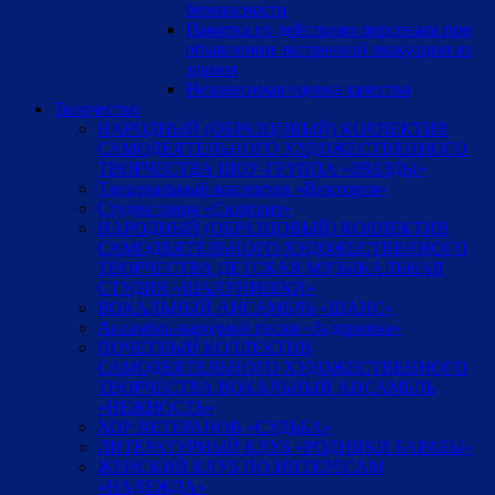
безопасности
Памятка по действиям персонала при
объявлении экстренной эвакуации из
здания
Независимая оценка качества
Творчество
НАРОДНЫЙ (ОБРАЗЦОВЫЙ) КОЛЛЕКТИВ
САМОДЕЯТЕЛЬНОГО ХУДОЖЕСТВЕННОГО
ТВОРЧЕСТВА ШОУ-ГРУППА «ЗВЕЗДЫ»
Танцевальный коллектив «Виктория»
Студия танца «Сюрприз»
НАРОДНЫЙ (ОБРАЗЦОВЫЙ) КОЛЛЕКТИВ
САМОДЕЯТЕЛЬНОГО ХУДОЖЕСТВЕННОГО
ТВОРЧЕСТВА ДЕТСКАЯ МУЗЫКАЛЬНАЯ
СТУДИЯ «ШАЛУНИШКИ»
ВОКАЛЬНЫЙ АНСАМБЛЬ «ШАНС»
Ансамбль народной песни «Задоринка»
ПОЧЕТНЫЙ КОЛЛЕКТИВ
САМОДЕЯТЕЛЬНОГО ХУДОЖЕСТВЕННОГО
ТВОРЧЕСТВА ВОКАЛЬНЫЙ АНСАМБЛЬ
«НЕЖНОСТЬ»
ХОР ВЕТЕРАНОВ «СУДЬБА»
ЛИТЕРАТУРНЫЙ КЛУБ «РОДНИКИ БАРАБЫ»
ЖЕНСКИЙ КЛУБ ПО ИНТЕРЕСАМ
«НАДЕЖДА»