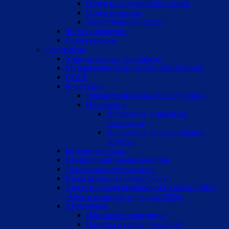
Отдел молодежной политики
Отдел культуры
Хозяйственный отдел
Фото помещений
Схема проезда
Документы
Учредительные документы
Материально-техническое обеспечение
СОУТ
Коррупция
утверждение плана по коррупции
Положения
Положение о правилах
посещения
Положение об ограничении
допуска
Бюджетная смета
Независимая оценка качества
Локально-правовые акты
Виды предоставляемых услуг
Аналитическая информация о работе МКУ
«Центр культуры и досуга» 2024г.
Антитеррор
Памятка по эвакуации
Памятка о мерах пожарной