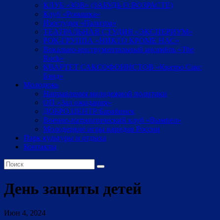
КЛУБ «ЗОВ» (ЗАБУДЬ О ВОЗРАСТЕ)
Клуб «Ромашка»
Изостудия «Палитра»
ТЕАТРАЛЬНАЯ СТУДИЯ «ЭКСПЕРИУМ»
РОК-ГРУППА «НИКТО КРОМЕ НАС»
Вокально-инструментальный ансамбль «The
Rock»
КВАРТЕТ САКСОФОНИСТОВ «Кватро Сакс
Бэнд»
Молодежь
Направления молодежной политики
ОП «Зал ожидания»
ДОБРО.ЦЕНТР/Барабинск
Военно-патриотический клуб «Вымпел»
Молодецкие игры народов России
Парк культуры и отдыха
Контакты
День защиты детей
Июн 4, 2024