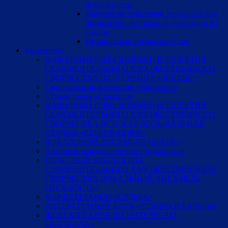
безопасности
Памятка по действиям персонала при
объявлении экстренной эвакуации из
здания
Независимая оценка качества
Творчество
НАРОДНЫЙ (ОБРАЗЦОВЫЙ) КОЛЛЕКТИВ
САМОДЕЯТЕЛЬНОГО ХУДОЖЕСТВЕННОГО
ТВОРЧЕСТВА ШОУ-ГРУППА «ЗВЕЗДЫ»
Танцевальный коллектив «Виктория»
Студия танца «Сюрприз»
НАРОДНЫЙ (ОБРАЗЦОВЫЙ) КОЛЛЕКТИВ
САМОДЕЯТЕЛЬНОГО ХУДОЖЕСТВЕННОГО
ТВОРЧЕСТВА ДЕТСКАЯ МУЗЫКАЛЬНАЯ
СТУДИЯ «ШАЛУНИШКИ»
ВОКАЛЬНЫЙ АНСАМБЛЬ «ШАНС»
Ансамбль народной песни «Задоринка»
ПОЧЕТНЫЙ КОЛЛЕКТИВ
САМОДЕЯТЕЛЬНОГО ХУДОЖЕСТВЕННОГО
ТВОРЧЕСТВА ВОКАЛЬНЫЙ АНСАМБЛЬ
«НЕЖНОСТЬ»
ХОР ВЕТЕРАНОВ «СУДЬБА»
ЛИТЕРАТУРНЫЙ КЛУБ «РОДНИКИ БАРАБЫ»
ЖЕНСКИЙ КЛУБ ПО ИНТЕРЕСАМ
«НАДЕЖДА»