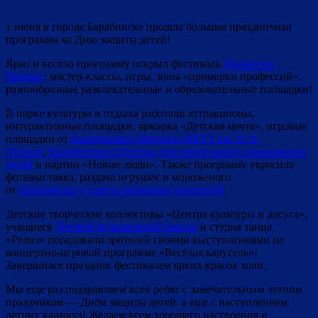
1 июня в городе Барабинске прошла большая праздничная
программа ко Дню защиты детей!
Ярко и весело программу открыл фестиваль
Движения
Первых
: мастер-классы, игры, зоны «примерки профессий»,
разнообразные развлекательные и образовательные площадки!
В парке культуры и отдыха работали аттракционы,
интерактивные площадки, ярмарка «Детская мечта», игровые
площадки от
Барабинского филиала НКТТ им. Н.А.
Лунина
,
Барабинского Центра дополнительного образования
детей
и партии «Новые люди». Также программу украсила
фотовыставка, раздача игрушек и мороженого
от
Барабинского совета активных родителей
.
Детские творческие коллективы «Центра культуры и досуга»,
учащиеся
Детской музыкальной школы
и студия танца
«Релиз» порадовали зрителей своими выступлениями на
концертно-игровой программе «Весёлая карусель»!
Завершился праздник фестивалем ярких красок холи.
Мы еще раз поздравляем всех ребят с замечательным летним
праздником — Днём защиты детей, а еще с наступлением
летних каникул! Желаем всем хорошего настроения и