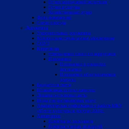
Отдел молодежной политики
Отдел культуры
Хозяйственный отдел
Фото помещений
Схема проезда
Документы
Учредительные документы
Материально-техническое обеспечение
СОУТ
Коррупция
утверждение плана по коррупции
Положения
Положение о правилах
посещения
Положение об ограничении
допуска
Бюджетная смета
Независимая оценка качества
Локально-правовые акты
Виды предоставляемых услуг
Аналитическая информация о работе МКУ
«Центр культуры и досуга» 2024г.
Антитеррор
Памятка по эвакуации
Памятка о мерах пожарной