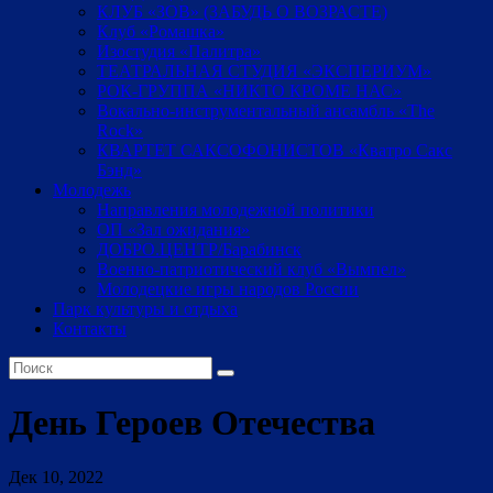
КЛУБ «ЗОВ» (ЗАБУДЬ О ВОЗРАСТЕ)
Клуб «Ромашка»
Изостудия «Палитра»
ТЕАТРАЛЬНАЯ СТУДИЯ «ЭКСПЕРИУМ»
РОК-ГРУППА «НИКТО КРОМЕ НАС»
Вокально-инструментальный ансамбль «The
Rock»
КВАРТЕТ САКСОФОНИСТОВ «Кватро Сакс
Бэнд»
Молодежь
Направления молодежной политики
ОП «Зал ожидания»
ДОБРО.ЦЕНТР/Барабинск
Военно-патриотический клуб «Вымпел»
Молодецкие игры народов России
Парк культуры и отдыха
Контакты
День Героев Отечества
Дек 10, 2022