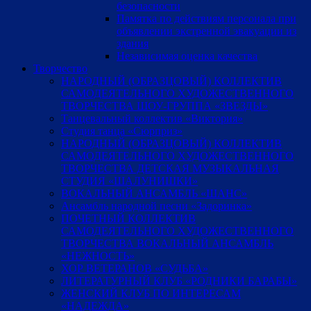
безопасности
Памятка по действиям персонала при
объявлении экстренной эвакуации из
здания
Независимая оценка качества
Творчество
НАРОДНЫЙ (ОБРАЗЦОВЫЙ) КОЛЛЕКТИВ
САМОДЕЯТЕЛЬНОГО ХУДОЖЕСТВЕННОГО
ТВОРЧЕСТВА ШОУ-ГРУППА «ЗВЕЗДЫ»
Танцевальный коллектив «Виктория»
Студия танца «Сюрприз»
НАРОДНЫЙ (ОБРАЗЦОВЫЙ) КОЛЛЕКТИВ
САМОДЕЯТЕЛЬНОГО ХУДОЖЕСТВЕННОГО
ТВОРЧЕСТВА ДЕТСКАЯ МУЗЫКАЛЬНАЯ
СТУДИЯ «ШАЛУНИШКИ»
ВОКАЛЬНЫЙ АНСАМБЛЬ «ШАНС»
Ансамбль народной песни «Задоринка»
ПОЧЕТНЫЙ КОЛЛЕКТИВ
САМОДЕЯТЕЛЬНОГО ХУДОЖЕСТВЕННОГО
ТВОРЧЕСТВА ВОКАЛЬНЫЙ АНСАМБЛЬ
«НЕЖНОСТЬ»
ХОР ВЕТЕРАНОВ «СУДЬБА»
ЛИТЕРАТУРНЫЙ КЛУБ «РОДНИКИ БАРАБЫ»
ЖЕНСКИЙ КЛУБ ПО ИНТЕРЕСАМ
«НАДЕЖДА»