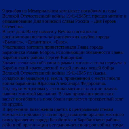
9 декабря на Мемориальном комплексе погибшим в годы
Великой Отечественной войны 1941-1945г.г. прошел митинг в
ознаменование Дня воинской славы России – Дня Героев
Отечества.
В этот день Вахту памяти у Вечного огня несли
воспитанники военно-патриотических клубов города
«Вымпел», «Десантник», «Барс».
Участников митинга приветствовали Глава города
Барабинска Роман Бобров, исполняющий обязанности Главы
Барабинского района Сергей Капориков.
Знаменательным событием в рамках митинга стала передача в
Барабинский краеведческий музей личных вещей бойца
Великой Отечественной войны 1941-1945 г.г. (каска,
солдатский медальон) и земли, привезенной с места гибели
воина-барабинца Юрасова Александра Федоровича.
Под звуки метронома участники митинга почтили память
павших минутой молчания. В знак признания воинских
заслуг погибших на поле брани прогремел троекратный залп
из орудий.
В церемонии возложения цветов к центральным стелам
комплекса приняли участие представители органов местного
самоуправления города Барабинска и Барабинского района,
районной организации ветеранов-пенсионеров войны, труда,