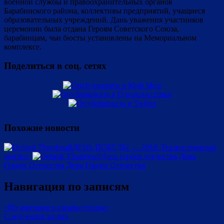
военной службы и правоохранительных органов
Барабинского района, коллективы предприятий, учащиеся
образовательных учреждений. Дань уважения участников
церемонии была отдана Героям Советского Союза,
барабинцам, чьи бюсты установлены на Мемориальном
комплексе.
Поделиться в соц. сетях
Похожие новости
ДЕНЬ ПОБЕДЫ — 2018. Торжественный
митинг.
День героев отечества
День
Героев Отечества
День Героев Отечества
Навигация по записям
«Их именами названы улицы»
Следующая запись