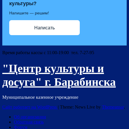
культуры?
Напишите — решим!
Написать
Время работы кассы с 11:00-19:00 тел. 7-27-95
"Центр культуры и
досуга" г. Барабинска
Муниципальное казенное учреждение
Сайт работает на WordPress
|
Theme: News Live by
Themeansar
.
Об организации
Обратная связь
Форум