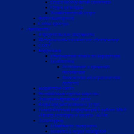
Отдел молодежной политики
Отдел культуры
Хозяйственный отдел
Фото помещений
Схема проезда
Документы
Учредительные документы
Материально-техническое обеспечение
СОУТ
Коррупция
утверждение плана по коррупции
Положения
Положение о правилах
посещения
Положение об ограничении
допуска
Бюджетная смета
Независимая оценка качества
Локально-правовые акты
Виды предоставляемых услуг
Аналитическая информация о работе МКУ
«Центр культуры и досуга» 2024г.
Антитеррор
Памятка по эвакуации
Памятка о мерах пожарной