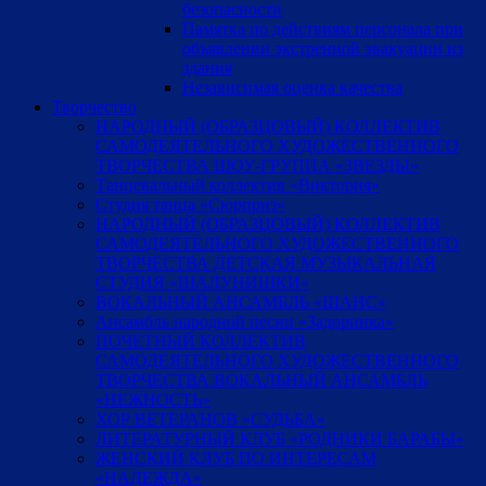
безопасности
Памятка по действиям персонала при
объявлении экстренной эвакуации из
здания
Независимая оценка качества
Творчество
НАРОДНЫЙ (ОБРАЗЦОВЫЙ) КОЛЛЕКТИВ
САМОДЕЯТЕЛЬНОГО ХУДОЖЕСТВЕННОГО
ТВОРЧЕСТВА ШОУ-ГРУППА «ЗВЕЗДЫ»
Танцевальный коллектив «Виктория»
Студия танца «Сюрприз»
НАРОДНЫЙ (ОБРАЗЦОВЫЙ) КОЛЛЕКТИВ
САМОДЕЯТЕЛЬНОГО ХУДОЖЕСТВЕННОГО
ТВОРЧЕСТВА ДЕТСКАЯ МУЗЫКАЛЬНАЯ
СТУДИЯ «ШАЛУНИШКИ»
ВОКАЛЬНЫЙ АНСАМБЛЬ «ШАНС»
Ансамбль народной песни «Задоринка»
ПОЧЕТНЫЙ КОЛЛЕКТИВ
САМОДЕЯТЕЛЬНОГО ХУДОЖЕСТВЕННОГО
ТВОРЧЕСТВА ВОКАЛЬНЫЙ АНСАМБЛЬ
«НЕЖНОСТЬ»
ХОР ВЕТЕРАНОВ «СУДЬБА»
ЛИТЕРАТУРНЫЙ КЛУБ «РОДНИКИ БАРАБЫ»
ЖЕНСКИЙ КЛУБ ПО ИНТЕРЕСАМ
«НАДЕЖДА»