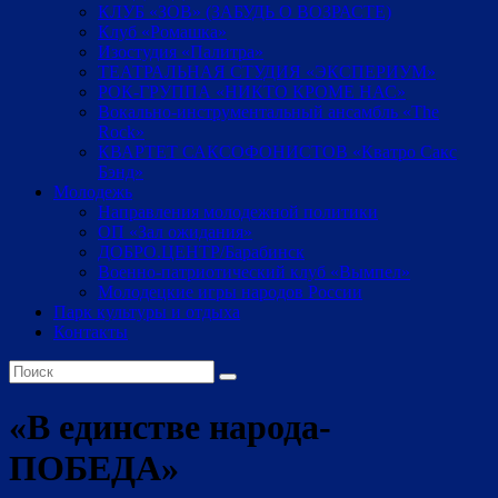
КЛУБ «ЗОВ» (ЗАБУДЬ О ВОЗРАСТЕ)
Клуб «Ромашка»
Изостудия «Палитра»
ТЕАТРАЛЬНАЯ СТУДИЯ «ЭКСПЕРИУМ»
РОК-ГРУППА «НИКТО КРОМЕ НАС»
Вокально-инструментальный ансамбль «The
Rock»
КВАРТЕТ САКСОФОНИСТОВ «Кватро Сакс
Бэнд»
Молодежь
Направления молодежной политики
ОП «Зал ожидания»
ДОБРО.ЦЕНТР/Барабинск
Военно-патриотический клуб «Вымпел»
Молодецкие игры народов России
Парк культуры и отдыха
Контакты
«В единстве народа-
ПОБЕДА»