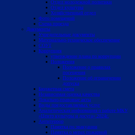
Отдел молодежной политики
Отдел культуры
Хозяйственный отдел
Фото помещений
Схема проезда
Документы
Учредительные документы
Материально-техническое обеспечение
СОУТ
Коррупция
утверждение плана по коррупции
Положения
Положение о правилах
посещения
Положение об ограничении
допуска
Бюджетная смета
Независимая оценка качества
Локально-правовые акты
Виды предоставляемых услуг
Аналитическая информация о работе МКУ
«Центр культуры и досуга» 2024г.
Антитеррор
Памятка по эвакуации
Памятка о мерах пожарной