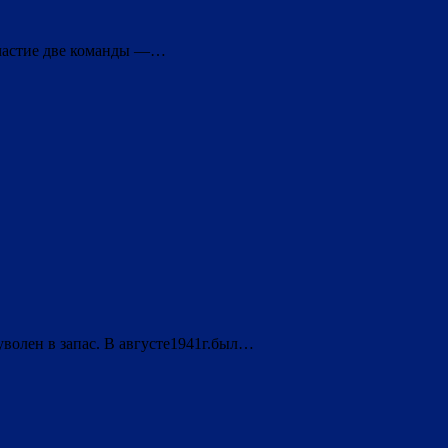
участие две команды —…
уволен в запас. В августе1941г.был…