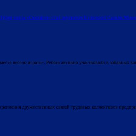
тудия танца «Сюрприз» стал лауреатом II степени!
Сальви Мона
есте весело играть». Ребята активно участвовали в забавных к
 укрепления дружественных связей трудовых коллективов предпр