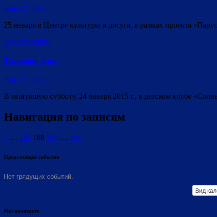
Янв 27, 2015
25 января в Центре культуры и досуга, в рамках проекта «Пар
Без категории
Татьянин день.
Янв 27, 2015
В минувшую субботу, 24 января 2015 г., в детском клубе «Со
Навигация по записям
1
…
187
188
189
…
191
Предстоящие события
Нет грядущих событий.
Вид ка
Мы вконтакте