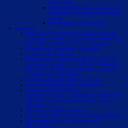
безопасности
Памятка по действиям персонала при
объявлении экстренной эвакуации из
здания
Независимая оценка качества
Творчество
НАРОДНЫЙ (ОБРАЗЦОВЫЙ) КОЛЛЕКТИВ
САМОДЕЯТЕЛЬНОГО ХУДОЖЕСТВЕННОГО
ТВОРЧЕСТВА ШОУ-ГРУППА «ЗВЕЗДЫ»
Танцевальный коллектив «Виктория»
Студия танца «Сюрприз»
НАРОДНЫЙ (ОБРАЗЦОВЫЙ) КОЛЛЕКТИВ
САМОДЕЯТЕЛЬНОГО ХУДОЖЕСТВЕННОГО
ТВОРЧЕСТВА ДЕТСКАЯ МУЗЫКАЛЬНАЯ
СТУДИЯ «ШАЛУНИШКИ»
ВОКАЛЬНЫЙ АНСАМБЛЬ «ШАНС»
Ансамбль народной песни «Задоринка»
ПОЧЕТНЫЙ КОЛЛЕКТИВ
САМОДЕЯТЕЛЬНОГО ХУДОЖЕСТВЕННОГО
ТВОРЧЕСТВА ВОКАЛЬНЫЙ АНСАМБЛЬ
«НЕЖНОСТЬ»
ХОР ВЕТЕРАНОВ «СУДЬБА»
ЛИТЕРАТУРНЫЙ КЛУБ «РОДНИКИ БАРАБЫ»
ЖЕНСКИЙ КЛУБ ПО ИНТЕРЕСАМ
«НАДЕЖДА»