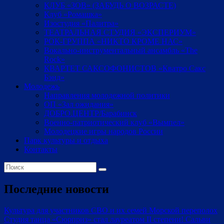
КЛУБ «ЗОВ» (ЗАБУДЬ О ВОЗРАСТЕ)
Клуб «Ромашка»
Изостудия «Палитра»
ТЕАТРАЛЬНАЯ СТУДИЯ «ЭКСПЕРИУМ»
РОК-ГРУППА «НИКТО КРОМЕ НАС»
Вокально-инструментальный ансамбль «The
Rock»
КВАРТЕТ САКСОФОНИСТОВ «Кватро Сакс
Бэнд»
Молодежь
Направления молодежной политики
ОП «Зал ожидания»
ДОБРО.ЦЕНТР/Барабинск
Военно-патриотический клуб «Вымпел»
Молодецкие игры народов России
Парк культуры и отдыха
Контакты
Последние новости
Культура для участников СВО и их семей
Морской переполох
Студия танца «Сюрприз» стал лауреатом II степени!
Сальви