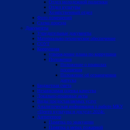
Отдел молодежной политики
Отдел культуры
Хозяйственный отдел
Фото помещений
Схема проезда
Документы
Учредительные документы
Материально-техническое обеспечение
СОУТ
Коррупция
утверждение плана по коррупции
Положения
Положение о правилах
посещения
Положение об ограничении
допуска
Бюджетная смета
Независимая оценка качества
Локально-правовые акты
Виды предоставляемых услуг
Аналитическая информация о работе МКУ
«Центр культуры и досуга» 2024г.
Антитеррор
Памятка по эвакуации
Памятка о мерах пожарной