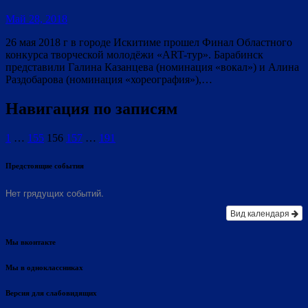
Май 28, 2018
26 мая 2018 г в городе Искитиме прошел Финал Областного
конкурса творческой молодёжи «ART-тур». Барабинск
представили Галина Казанцева (номинация «вокал») и Алина
Раздобарова (номинация «хореография»),…
Навигация по записям
1
…
155
156
157
…
191
Предстоящие события
Нет грядущих событий.
Вид календаря
Мы вконтакте
Мы в одноклассниках
Версия для слабовидящих