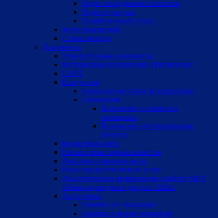
Отдел молодежной политики
Отдел культуры
Хозяйственный отдел
Фото помещений
Схема проезда
Документы
Учредительные документы
Материально-техническое обеспечение
СОУТ
Коррупция
утверждение плана по коррупции
Положения
Положение о правилах
посещения
Положение об ограничении
допуска
Бюджетная смета
Независимая оценка качества
Локально-правовые акты
Виды предоставляемых услуг
Аналитическая информация о работе МКУ
«Центр культуры и досуга» 2024г.
Антитеррор
Памятка по эвакуации
Памятка о мерах пожарной