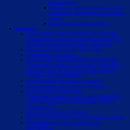
безопасности
Памятка по действиям персонала при
объявлении экстренной эвакуации из
здания
Независимая оценка качества
Творчество
НАРОДНЫЙ (ОБРАЗЦОВЫЙ) КОЛЛЕКТИВ
САМОДЕЯТЕЛЬНОГО ХУДОЖЕСТВЕННОГО
ТВОРЧЕСТВА ШОУ-ГРУППА «ЗВЕЗДЫ»
Танцевальный коллектив «Виктория»
Студия танца «Сюрприз»
НАРОДНЫЙ (ОБРАЗЦОВЫЙ) КОЛЛЕКТИВ
САМОДЕЯТЕЛЬНОГО ХУДОЖЕСТВЕННОГО
ТВОРЧЕСТВА ДЕТСКАЯ МУЗЫКАЛЬНАЯ
СТУДИЯ «ШАЛУНИШКИ»
ВОКАЛЬНЫЙ АНСАМБЛЬ «ШАНС»
Ансамбль народной песни «Задоринка»
ПОЧЕТНЫЙ КОЛЛЕКТИВ
САМОДЕЯТЕЛЬНОГО ХУДОЖЕСТВЕННОГО
ТВОРЧЕСТВА ВОКАЛЬНЫЙ АНСАМБЛЬ
«НЕЖНОСТЬ»
ХОР ВЕТЕРАНОВ «СУДЬБА»
ЛИТЕРАТУРНЫЙ КЛУБ «РОДНИКИ БАРАБЫ»
ЖЕНСКИЙ КЛУБ ПО ИНТЕРЕСАМ
«НАДЕЖДА»