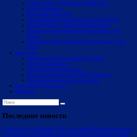
КЛУБ «ЗОВ» (ЗАБУДЬ О ВОЗРАСТЕ)
Клуб «Ромашка»
Изостудия «Палитра»
ТЕАТРАЛЬНАЯ СТУДИЯ «ЭКСПЕРИУМ»
РОК-ГРУППА «НИКТО КРОМЕ НАС»
Вокально-инструментальный ансамбль «The
Rock»
КВАРТЕТ САКСОФОНИСТОВ «Кватро Сакс
Бэнд»
Молодежь
Направления молодежной политики
ОП «Зал ожидания»
ДОБРО.ЦЕНТР/Барабинск
Военно-патриотический клуб «Вымпел»
Молодецкие игры народов России
Парк культуры и отдыха
Контакты
Последние новости
Культура для участников СВО и их семей
Морской переполох
Студия танца «Сюрприз» стал лауреатом II степени!
Сальви