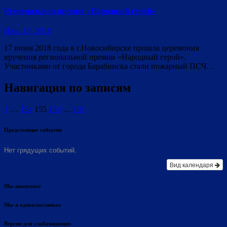
Региональная премия «Народный герой»
Июн 17, 2018
17 июня 2018 года в г.Новосибирске прошла церемония
вручения региональной премии «Народный герой».
Участниками от города Барабинска стали пожарный ПСЧ…
Навигация по записям
1
…
154
155
156
…
191
Предстоящие события
Нет грядущих событий.
Вид календаря
Мы вконтакте
Мы в одноклассниках
Версия для слабовидящих