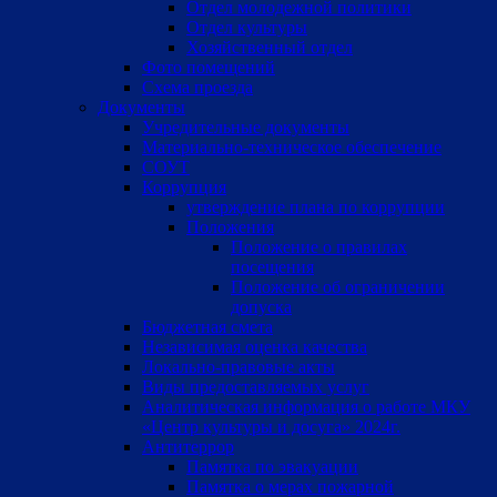
Отдел молодежной политики
Отдел культуры
Хозяйственный отдел
Фото помещений
Схема проезда
Документы
Учредительные документы
Материально-техническое обеспечение
СОУТ
Коррупция
утверждение плана по коррупции
Положения
Положение о правилах
посещения
Положение об ограничении
допуска
Бюджетная смета
Независимая оценка качества
Локально-правовые акты
Виды предоставляемых услуг
Аналитическая информация о работе МКУ
«Центр культуры и досуга» 2024г.
Антитеррор
Памятка по эвакуации
Памятка о мерах пожарной