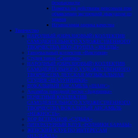
безопасности
Памятка по действиям персонала при
объявлении экстренной эвакуации из
здания
Независимая оценка качества
Творчество
НАРОДНЫЙ (ОБРАЗЦОВЫЙ) КОЛЛЕКТИВ
САМОДЕЯТЕЛЬНОГО ХУДОЖЕСТВЕННОГО
ТВОРЧЕСТВА ШОУ-ГРУППА «ЗВЕЗДЫ»
Танцевальный коллектив «Виктория»
Студия танца «Сюрприз»
НАРОДНЫЙ (ОБРАЗЦОВЫЙ) КОЛЛЕКТИВ
САМОДЕЯТЕЛЬНОГО ХУДОЖЕСТВЕННОГО
ТВОРЧЕСТВА ДЕТСКАЯ МУЗЫКАЛЬНАЯ
СТУДИЯ «ШАЛУНИШКИ»
ВОКАЛЬНЫЙ АНСАМБЛЬ «ШАНС»
Ансамбль народной песни «Задоринка»
ПОЧЕТНЫЙ КОЛЛЕКТИВ
САМОДЕЯТЕЛЬНОГО ХУДОЖЕСТВЕННОГО
ТВОРЧЕСТВА ВОКАЛЬНЫЙ АНСАМБЛЬ
«НЕЖНОСТЬ»
ХОР ВЕТЕРАНОВ «СУДЬБА»
ЛИТЕРАТУРНЫЙ КЛУБ «РОДНИКИ БАРАБЫ»
ЖЕНСКИЙ КЛУБ ПО ИНТЕРЕСАМ
«НАДЕЖДА»