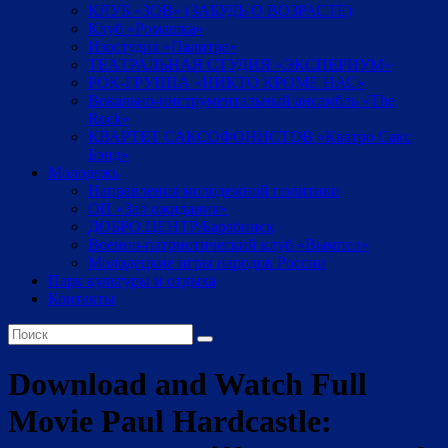
КЛУБ «ЗОВ» (ЗАБУДЬ О ВОЗРАСТЕ)
Клуб «Ромашка»
Изостудия «Палитра»
ТЕАТРАЛЬНАЯ СТУДИЯ «ЭКСПЕРИУМ»
РОК-ГРУППА «НИКТО КРОМЕ НАС»
Вокально-инструментальный ансамбль «The
Rock»
КВАРТЕТ САКСОФОНИСТОВ «Кватро Сакс
Бэнд»
Молодежь
Направления молодежной политики
ОП «Зал ожидания»
ДОБРО.ЦЕНТР/Барабинск
Военно-патриотический клуб «Вымпел»
Молодецкие игры народов России
Парк культуры и отдыха
Контакты
Download and Watch Full
Movie Paul Hardcastle: