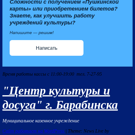
Сложности с получением «Пушкинской
карты» или приобретением билетов?
Знаете, как улучшить работу
учреждений культуры?
Напишите — решим!
Написать
Время работы кассы с 11:00-19:00 тел. 7-27-95
"Центр культуры и
досуга" г. Барабинска
Муниципальное казенное учреждение
Сайт работает на WordPress
|
Theme: News Live by