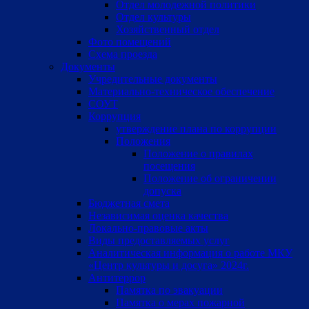
Отдел молодежной политики
Отдел культуры
Хозяйственный отдел
Фото помещений
Схема проезда
Документы
Учредительные документы
Материально-техническое обеспечение
СОУТ
Коррупция
утверждение плана по коррупции
Положения
Положение о правилах
посещения
Положение об ограничении
допуска
Бюджетная смета
Независимая оценка качества
Локально-правовые акты
Виды предоставляемых услуг
Аналитическая информация о работе МКУ
«Центр культуры и досуга» 2024г.
Антитеррор
Памятка по эвакуации
Памятка о мерах пожарной