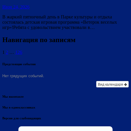
Июн 24, 2026
В жаркий пятничный день в Парке культуры и отдыха
состоялась детская игровая программа «Ветерок веселых
игр»!Ребята с удовольствием участвовали в…
Навигация по записям
1
2
…
126
Предстоящие события
Нет грядущих событий.
Вид календаря
Мы вконтакте
Мы в одноклассниках
Версия для слабовидящих