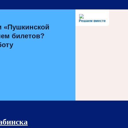
Решаем вместе
м «Пушкинской
ием билетов?
боту
рабинска