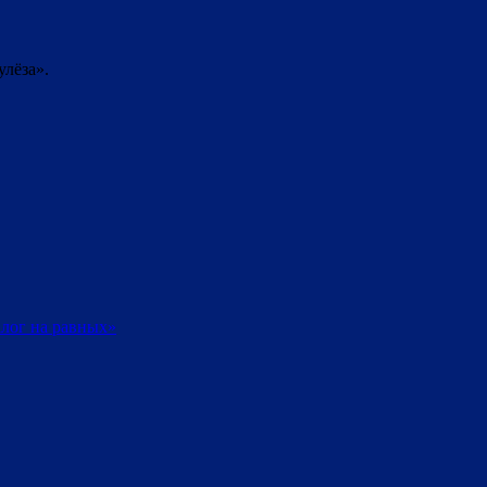
лёза».
лог на равных»