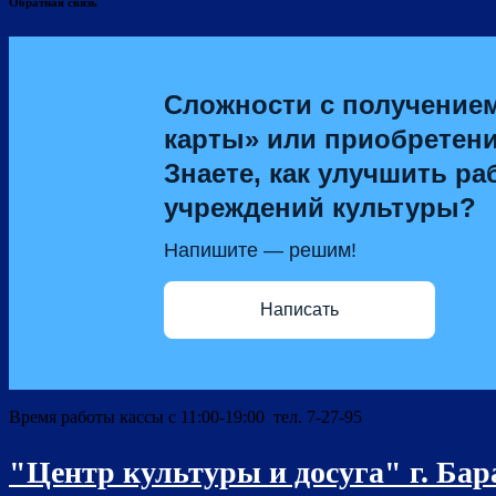
Обратная связь
Сложности с получение
карты» или приобретен
Знаете, как улучшить ра
учреждений культуры?
Напишите — решим!
Написать
Время работы кассы с 11:00-19:00 тел. 7-27-95
"Центр культуры и досуга" г. Ба