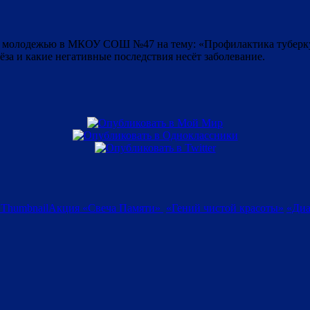
 с молодежью в МКОУ СОШ №47 на тему: «Профилактика туберку
за и какие негативные последствия несёт заболевание.
Акция «Свеча Памяти»
«Гений чистой красоты»
«Диа