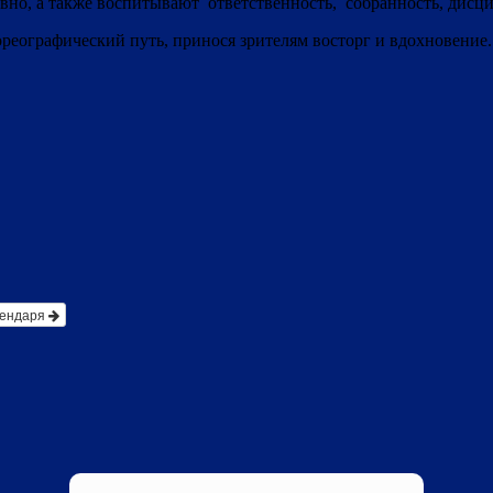
вно, а также воспитывают ответственность, собранность, дисц
ореографический путь, принося зрителям восторг и вдохновение.
лендаря