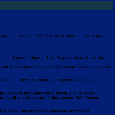
туры и досуга) в 1997 году. Его основатель – хореограф
ми были Гордеева Марина, Шуть Игорь, Белякова Кристина.
атальей Анатольевной Леликовой. Выпускники студии Ладисова
ивалях, как местного уровня, так и регионального, и даже
ий ансамбль народного танца имени И.А. Моисеева
,
мический ансамбль танца Сибири имени М.С. Годенко.
зных стран. Занятия хореографическим искусством