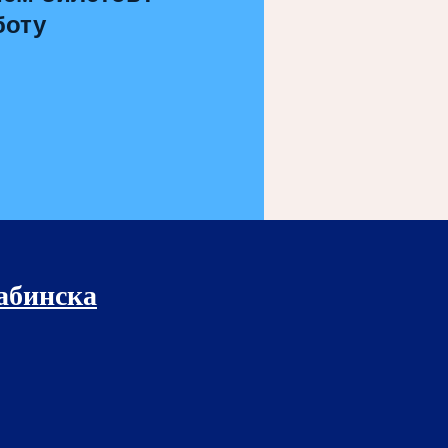
боту
рабинска