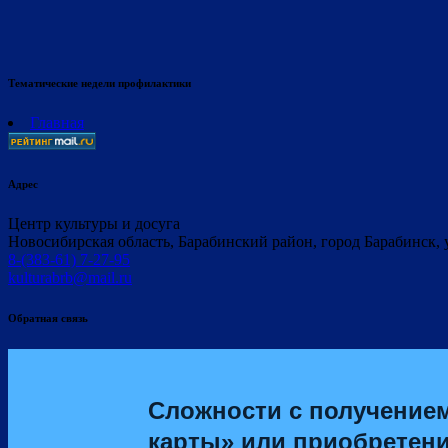
Тематические недели профилактики
Главная
Адрес
Центр культуры и досуга
Новосибирская область, Барабинский район, город Барабинск, 
8-(383-61) 7-27-95
kulturabrb@mail.ru
Обратная связь
Сложности с получение
карты» или приобретен