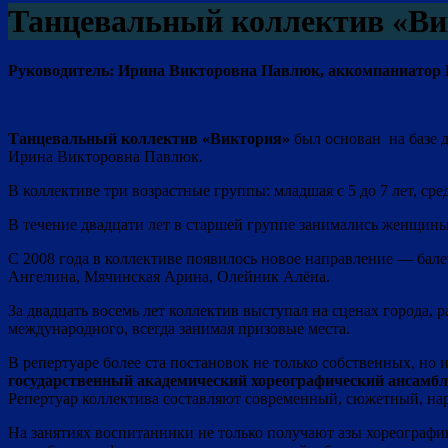
Танцевальный коллектив «Ви
Руководитель: Ирина Викторовна Павлюк, аккомпаниатор
Танцевальный коллектив «Виктория»
был основан на базе д
Ирина Викторовна Павлюк.
В коллективе три возрастные группы: младшая с 5 до 7 лет, средн
В течение двадцати лет в старшей группе занимались женщины
С 2008 года в коллективе появилось новое направление — бал
Ангелина, Мячинская Арина, Олейник Алёна.
За двадцать восемь лет коллектив выступал на сценах города, р
международного, всегда занимая призовые места.
В репертуаре более ста постановок не только собственных, но 
государственный академический хореографический ансамбл
Репертуар коллектива составляют современный, сюжетный, на
На занятиях воспитанники не только получают азы хореографи