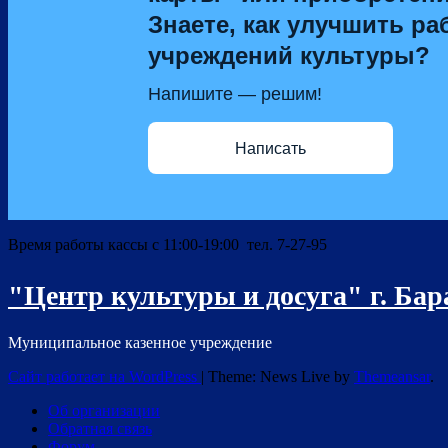
Знаете, как улучшить ра
учреждений культуры?
Напишите — решим!
Написать
Время работы кассы с 11:00-19:00 тел. 7-27-95
"Центр культуры и досуга" г. Ба
Муниципальное казенное учреждение
Сайт работает на WordPress
|
Theme: News Live by
Themeansar
.
Об организации
Обратная связь
Форум