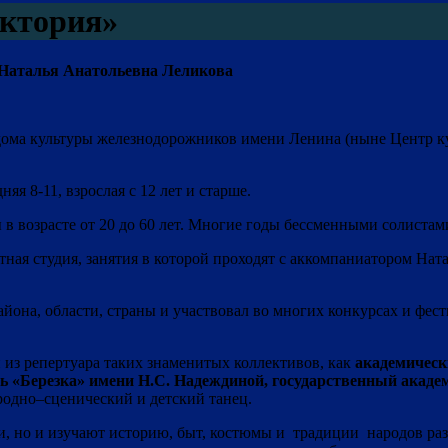
ктория»
 Наталья Анатольевна Леликова
ома культуры железнодорожников имени Ленина (ныне Центр куль
яя 8-11, взрослая с 12 лет и старше.
 в возрасте от 20 до 60 лет. Многие годы бессменными солиста
етная студия, занятия в которой проходят с аккомпаниатором Н
айона, области, страны и участвовал во многих конкурсах и фест
и из репертуара таких знаменитых коллективов, как
академическ
ь «Березка» имени Н.С. Надеждиной, государственный акаде
родно–сценический и детский танец.
и, но и изучают историю, быт, костюмы и традиции народов ра