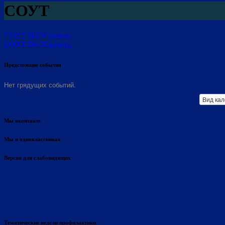
СОУТ
СОУТ 2022
Скачать
СОУТ 2017
Скачать
Предстоящие события
Нет грядущих событий.
Вид ка
Мы вконтакте
Мы в одноклассниках
Версия для слабовидящих
Тематические недели профилактики