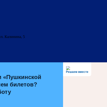
ул. Калинина, 5
Решаем вместе
м «Пушкинской
ием билетов?
боту