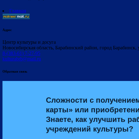
Главная
Адрес
Центр культуры и досуга
Новосибирская область, Барабинский район, город Барабинск, 
8-(383-61) 7-27-95
kulturabrb@mail.ru
Обратная связь
Сложности с получение
карты» или приобретен
Знаете, как улучшить ра
учреждений культуры?