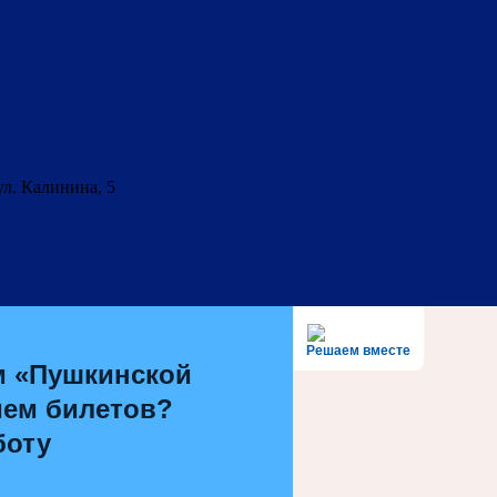
ул. Калинина, 5
Решаем вместе
м «Пушкинской
ием билетов?
боту