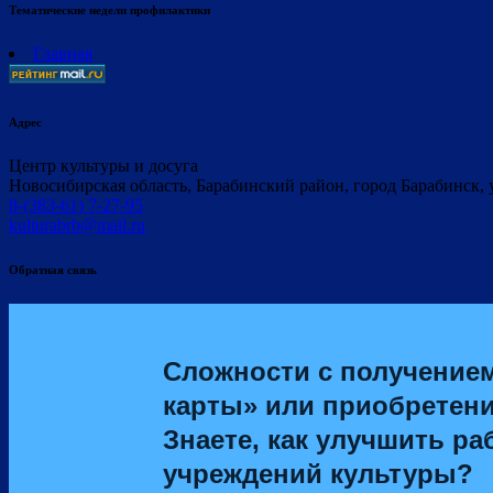
Тематические недели профилактики
Главная
Адрес
Центр культуры и досуга
Новосибирская область, Барабинский район, город Барабинск, 
8-(383-61) 7-27-95
kulturabrb@mail.ru
Обратная связь
Сложности с получение
карты» или приобретен
Знаете, как улучшить ра
учреждений культуры?