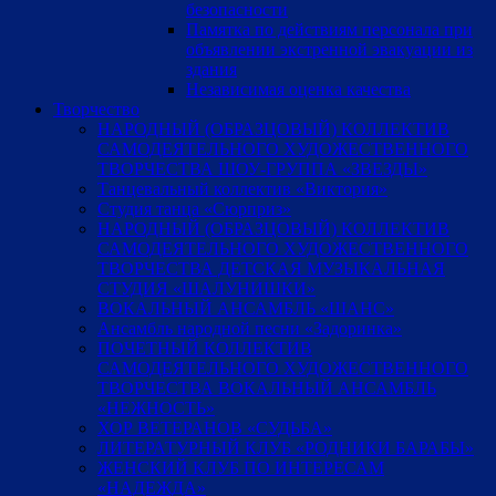
безопасности
Памятка по действиям персонала при
объявлении экстренной эвакуации из
здания
Независимая оценка качества
Творчество
НАРОДНЫЙ (ОБРАЗЦОВЫЙ) КОЛЛЕКТИВ
САМОДЕЯТЕЛЬНОГО ХУДОЖЕСТВЕННОГО
ТВОРЧЕСТВА ШОУ-ГРУППА «ЗВЕЗДЫ»
Танцевальный коллектив «Виктория»
Студия танца «Сюрприз»
НАРОДНЫЙ (ОБРАЗЦОВЫЙ) КОЛЛЕКТИВ
САМОДЕЯТЕЛЬНОГО ХУДОЖЕСТВЕННОГО
ТВОРЧЕСТВА ДЕТСКАЯ МУЗЫКАЛЬНАЯ
СТУДИЯ «ШАЛУНИШКИ»
ВОКАЛЬНЫЙ АНСАМБЛЬ «ШАНС»
Ансамбль народной песни «Задоринка»
ПОЧЕТНЫЙ КОЛЛЕКТИВ
САМОДЕЯТЕЛЬНОГО ХУДОЖЕСТВЕННОГО
ТВОРЧЕСТВА ВОКАЛЬНЫЙ АНСАМБЛЬ
«НЕЖНОСТЬ»
ХОР ВЕТЕРАНОВ «СУДЬБА»
ЛИТЕРАТУРНЫЙ КЛУБ «РОДНИКИ БАРАБЫ»
ЖЕНСКИЙ КЛУБ ПО ИНТЕРЕСАМ
«НАДЕЖДА»