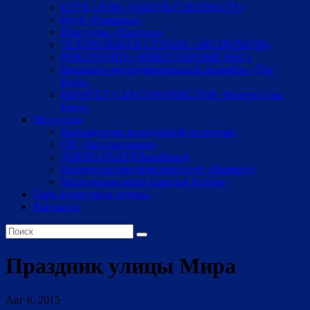
КЛУБ «ЗОВ» (ЗАБУДЬ О ВОЗРАСТЕ)
Клуб «Ромашка»
Изостудия «Палитра»
ТЕАТРАЛЬНАЯ СТУДИЯ «ЭКСПЕРИУМ»
РОК-ГРУППА «НИКТО КРОМЕ НАС»
Вокально-инструментальный ансамбль «The
Rock»
КВАРТЕТ САКСОФОНИСТОВ «Кватро Сакс
Бэнд»
Молодежь
Направления молодежной политики
ОП «Зал ожидания»
ДОБРО.ЦЕНТР/Барабинск
Военно-патриотический клуб «Вымпел»
Молодецкие игры народов России
Парк культуры и отдыха
Контакты
Праздник улицы Мира
Авг 6, 2015