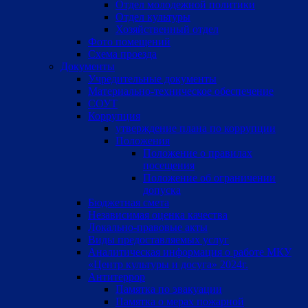
Отдел молодежной политики
Отдел культуры
Хозяйственный отдел
Фото помещений
Схема проезда
Документы
Учредительные документы
Материально-техническое обеспечение
СОУТ
Коррупция
утверждение плана по коррупции
Положения
Положение о правилах
посещения
Положение об ограничении
допуска
Бюджетная смета
Независимая оценка качества
Локально-правовые акты
Виды предоставляемых услуг
Аналитическая информация о работе МКУ
«Центр культуры и досуга» 2024г.
Антитеррор
Памятка по эвакуации
Памятка о мерах пожарной