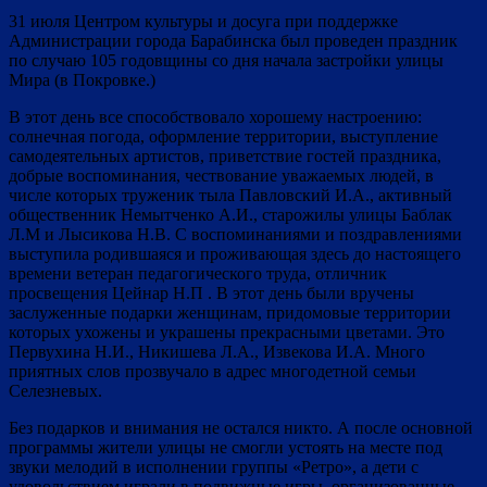
31 июля Центром культуры и досуга при поддержке
Администрации города Барабинска был проведен праздник
по случаю 105 годовщины со дня начала застройки улицы
Мира (в Покровке.)
В этот день все способствовало хорошему настроению:
солнечная погода, оформление территории, выступление
самодеятельных артистов, приветствие гостей праздника,
добрые воспоминания, чествование уважаемых людей, в
числе которых труженик тыла Павловский И.А., активный
общественник Немытченко А.И., старожилы улицы Баблак
Л.М и Лысикова Н.В.
С воспоминаниями и поздравлениями
выступила родившаяся и проживающая здесь до настоящего
времени ветеран педагогического труда, отличник
просвещения Цейнар Н.П . В этот день были вручены
заслуженные подарки женщинам, придомовые территории
которых ухожены и украшены прекрасными цветами. Это
Первухина Н.И., Никишева Л.А., Извекова И.А. Много
приятных слов прозвучало в адрес многодетной семьи
Селезневых.
Без подарков и внимания не остался никто. А после основной
программы жители улицы не смогли устоять на месте под
звуки мелодий в исполнении группы «Ретро», а дети с
удовольствием играли в подвижные игры, организованные