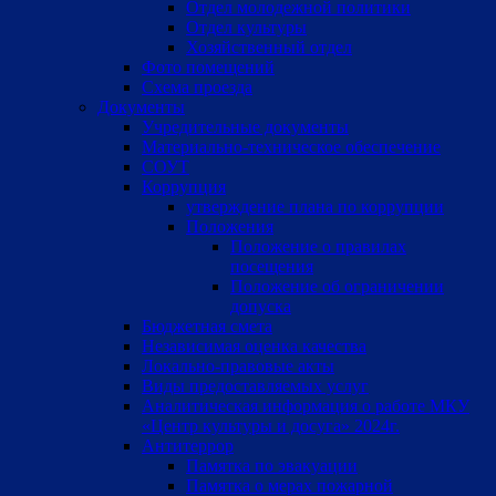
Отдел молодежной политики
Отдел культуры
Хозяйственный отдел
Фото помещений
Схема проезда
Документы
Учредительные документы
Материально-техническое обеспечение
СОУТ
Коррупция
утверждение плана по коррупции
Положения
Положение о правилах
посещения
Положение об ограничении
допуска
Бюджетная смета
Независимая оценка качества
Локально-правовые акты
Виды предоставляемых услуг
Аналитическая информация о работе МКУ
«Центр культуры и досуга» 2024г.
Антитеррор
Памятка по эвакуации
Памятка о мерах пожарной