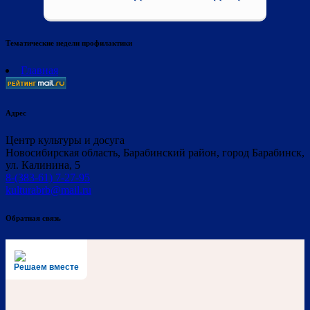
Тематические недели профилактики
Главная
Адрес
Центр культуры и досуга
Новосибирская область, Барабинский район, город Барабинск,
ул. Калинина, 5
8-(383-61) 7-27-95
kulturabrb@mail.ru
Обратная связь
Решаем вместе