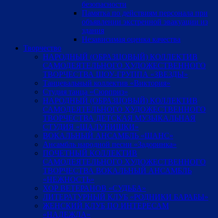
безопасности
Памятка по действиям персонала при
объявлении экстренной эвакуации из
здания
Независимая оценка качества
Творчество
НАРОДНЫЙ (ОБРАЗЦОВЫЙ) КОЛЛЕКТИВ
САМОДЕЯТЕЛЬНОГО ХУДОЖЕСТВЕННОГО
ТВОРЧЕСТВА ШОУ-ГРУППА «ЗВЕЗДЫ»
Танцевальный коллектив «Виктория»
Студия танца «Сюрприз»
НАРОДНЫЙ (ОБРАЗЦОВЫЙ) КОЛЛЕКТИВ
САМОДЕЯТЕЛЬНОГО ХУДОЖЕСТВЕННОГО
ТВОРЧЕСТВА ДЕТСКАЯ МУЗЫКАЛЬНАЯ
СТУДИЯ «ШАЛУНИШКИ»
ВОКАЛЬНЫЙ АНСАМБЛЬ «ШАНС»
Ансамбль народной песни «Задоринка»
ПОЧЕТНЫЙ КОЛЛЕКТИВ
САМОДЕЯТЕЛЬНОГО ХУДОЖЕСТВЕННОГО
ТВОРЧЕСТВА ВОКАЛЬНЫЙ АНСАМБЛЬ
«НЕЖНОСТЬ»
ХОР ВЕТЕРАНОВ «СУДЬБА»
ЛИТЕРАТУРНЫЙ КЛУБ «РОДНИКИ БАРАБЫ»
ЖЕНСКИЙ КЛУБ ПО ИНТЕРЕСАМ
«НАДЕЖДА»