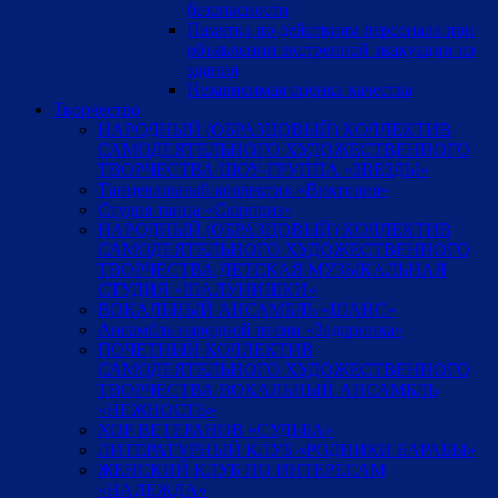
безопасности
Памятка по действиям персонала при
объявлении экстренной эвакуации из
здания
Независимая оценка качества
Творчество
НАРОДНЫЙ (ОБРАЗЦОВЫЙ) КОЛЛЕКТИВ
САМОДЕЯТЕЛЬНОГО ХУДОЖЕСТВЕННОГО
ТВОРЧЕСТВА ШОУ-ГРУППА «ЗВЕЗДЫ»
Танцевальный коллектив «Виктория»
Студия танца «Сюрприз»
НАРОДНЫЙ (ОБРАЗЦОВЫЙ) КОЛЛЕКТИВ
САМОДЕЯТЕЛЬНОГО ХУДОЖЕСТВЕННОГО
ТВОРЧЕСТВА ДЕТСКАЯ МУЗЫКАЛЬНАЯ
СТУДИЯ «ШАЛУНИШКИ»
ВОКАЛЬНЫЙ АНСАМБЛЬ «ШАНС»
Ансамбль народной песни «Задоринка»
ПОЧЕТНЫЙ КОЛЛЕКТИВ
САМОДЕЯТЕЛЬНОГО ХУДОЖЕСТВЕННОГО
ТВОРЧЕСТВА ВОКАЛЬНЫЙ АНСАМБЛЬ
«НЕЖНОСТЬ»
ХОР ВЕТЕРАНОВ «СУДЬБА»
ЛИТЕРАТУРНЫЙ КЛУБ «РОДНИКИ БАРАБЫ»
ЖЕНСКИЙ КЛУБ ПО ИНТЕРЕСАМ
«НАДЕЖДА»