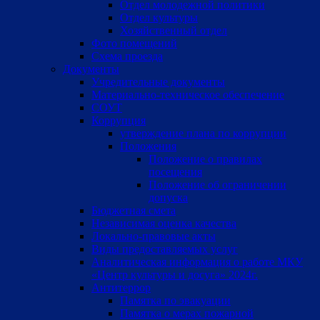
Отдел молодежной политики
Отдел культуры
Хозяйственный отдел
Фото помещений
Схема проезда
Документы
Учредительные документы
Материально-техническое обеспечение
СОУТ
Коррупция
утверждение плана по коррупции
Положения
Положение о правилах
посещения
Положение об ограничении
допуска
Бюджетная смета
Независимая оценка качества
Локально-правовые акты
Виды предоставляемых услуг
Аналитическая информация о работе МКУ
«Центр культуры и досуга» 2024г.
Антитеррор
Памятка по эвакуации
Памятка о мерах пожарной