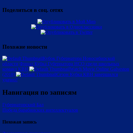
Поделиться в соц. сетях
Похожие новости
Кубок Губернатора Новосибирской
области
Финал Кубка Губернатора НСО среди школьных
команд КВН
Watch Movie Online Galveston
(2018)
Сезон Кубка КВН завершился
удачно!
Навигация по записям
Губернаторский Бал
Победа барабинских интеллектуалов
Похожая запись