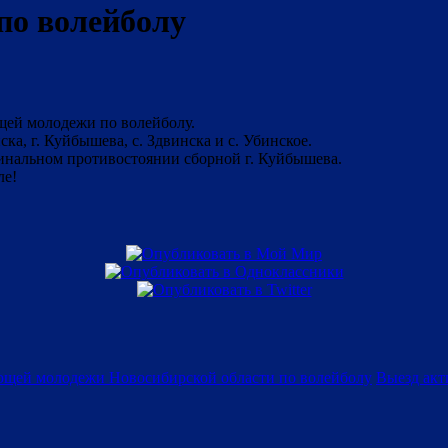
по волейболу
щей молодежи по волейболу.
а, г. Куйбышева, с. Здвинска и с. Убинское.
финальном противостоянии сборной г. Куйбышева.
ле!
ющей молодежи Новосибирской области по волейболу
Выезд акт