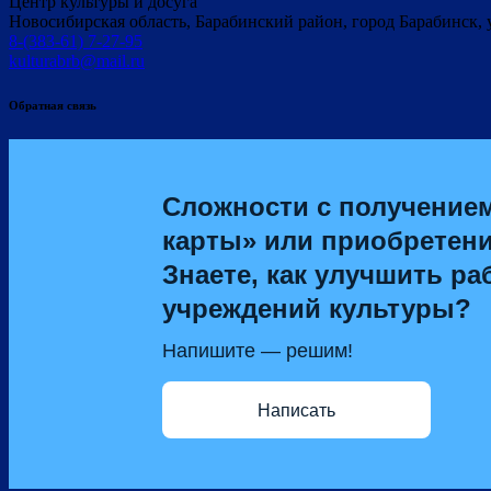
Центр культуры и досуга
Новосибирская область, Барабинский район, город Барабинск, 
8-(383-61) 7-27-95
kulturabrb@mail.ru
Обратная связь
Сложности с получение
карты» или приобретен
Знаете, как улучшить ра
учреждений культуры?
Напишите — решим!
Написать