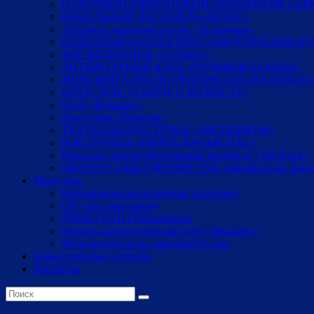
НАРОДНЫЙ (ОБРАЗЦОВЫЙ) КОЛЛЕКТИВ СА
ВОКАЛЬНЫЙ АНСАМБЛЬ «ШАНС»
Ансамбль народной песни «Задоринка»
ПОЧЕТНЫЙ КОЛЛЕКТИВ САМОДЕЯТЕЛЬНОГО
ХОР ВЕТЕРАНОВ «СУДЬБА»
ЛИТЕРАТУРНЫЙ КЛУБ «РОДНИКИ БАРАБЫ»
ЖЕНСКИЙ КЛУБ ПО ИНТЕРЕСАМ «НАДЕЖДА
КЛУБ «ЗОВ» (ЗАБУДЬ О ВОЗРАСТЕ)
Клуб «Ромашка»
Изостудия «Палитра»
ТЕАТРАЛЬНАЯ СТУДИЯ «ЭКСПЕРИУМ»
РОК-ГРУППА «НИКТО КРОМЕ НАС»
Вокально-инструментальный ансамбль «The Rock»
КВАРТЕТ САКСОФОНИСТОВ «Кватро Сакс Бэнд
Молодежь
Направления молодежной политики
ОП «Зал ожидания»
ДОБРО.ЦЕНТР/Барабинск
Военно-патриотический клуб «Вымпел»
Молодецкие игры народов России
Парк культуры и отдыха
Контакты