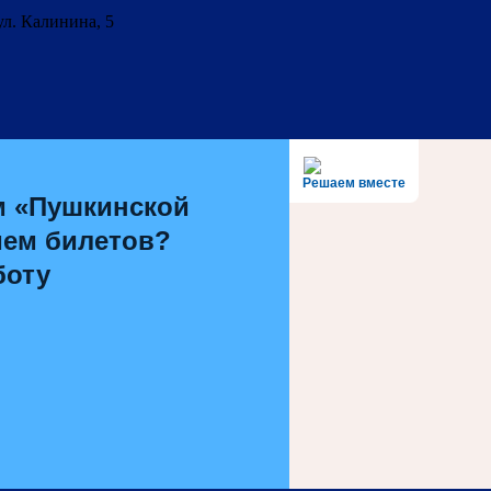
ул. Калинина, 5
Решаем вместе
м «Пушкинской
ием билетов?
боту