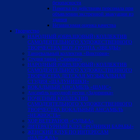
безопасности
Памятка по действиям персонала при
объявлении экстренной эвакуации из
здания
Независимая оценка качества
Творчество
НАРОДНЫЙ (ОБРАЗЦОВЫЙ) КОЛЛЕКТИВ
САМОДЕЯТЕЛЬНОГО ХУДОЖЕСТВЕННОГО
ТВОРЧЕСТВА ШОУ-ГРУППА «ЗВЕЗДЫ»
Танцевальный коллектив «Виктория»
Студия танца «Сюрприз»
НАРОДНЫЙ (ОБРАЗЦОВЫЙ) КОЛЛЕКТИВ
САМОДЕЯТЕЛЬНОГО ХУДОЖЕСТВЕННОГО
ТВОРЧЕСТВА ДЕТСКАЯ МУЗЫКАЛЬНАЯ
СТУДИЯ «ШАЛУНИШКИ»
ВОКАЛЬНЫЙ АНСАМБЛЬ «ШАНС»
Ансамбль народной песни «Задоринка»
ПОЧЕТНЫЙ КОЛЛЕКТИВ
САМОДЕЯТЕЛЬНОГО ХУДОЖЕСТВЕННОГО
ТВОРЧЕСТВА ВОКАЛЬНЫЙ АНСАМБЛЬ
«НЕЖНОСТЬ»
ХОР ВЕТЕРАНОВ «СУДЬБА»
ЛИТЕРАТУРНЫЙ КЛУБ «РОДНИКИ БАРАБЫ»
ЖЕНСКИЙ КЛУБ ПО ИНТЕРЕСАМ
«НАДЕЖДА»