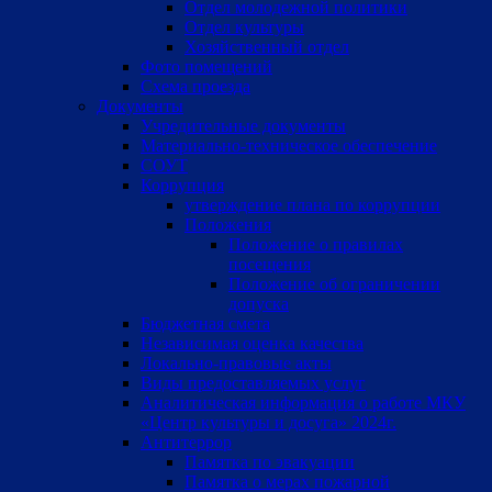
Отдел молодежной политики
Отдел культуры
Хозяйственный отдел
Фото помещений
Схема проезда
Документы
Учредительные документы
Материально-техническое обеспечение
СОУТ
Коррупция
утверждение плана по коррупции
Положения
Положение о правилах
посещения
Положение об ограничении
допуска
Бюджетная смета
Независимая оценка качества
Локально-правовые акты
Виды предоставляемых услуг
Аналитическая информация о работе МКУ
«Центр культуры и досуга» 2024г.
Антитеррор
Памятка по эвакуации
Памятка о мерах пожарной