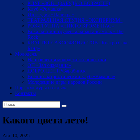
КЛУБ «ЗОВ» (ЗАБУДЬ О ВОЗРАСТЕ)
Клуб «Ромашка»
Изостудия «Палитра»
ТЕАТРАЛЬНАЯ СТУДИЯ «ЭКСПЕРИУМ»
РОК-ГРУППА «НИКТО КРОМЕ НАС»
Вокально-инструментальный ансамбль «The
Rock»
КВАРТЕТ САКСОФОНИСТОВ «Кватро Сакс
Бэнд»
Молодежь
Направления молодежной политики
ОП «Зал ожидания»
ДОБРО.ЦЕНТР/Барабинск
Военно-патриотический клуб «Вымпел»
Молодецкие игры народов России
Парк культуры и отдыха
Контакты
Какого цвета лето!
Авг 10, 2025