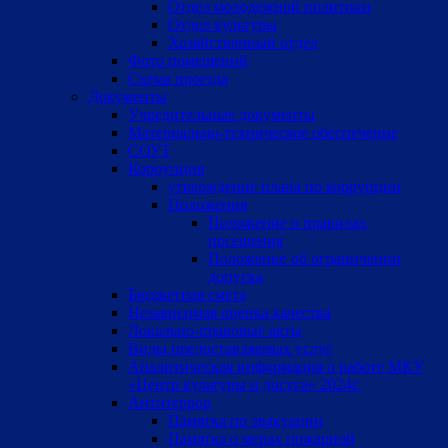
Отдел молодежной политики
Отдел культуры
Хозяйственный отдел
Фото помещений
Схема проезда
Документы
Учредительные документы
Материально-техническое обеспечение
СОУТ
Коррупция
утверждение плана по коррупции
Положения
Положение о правилах
посещения
Положение об ограничении
допуска
Бюджетная смета
Независимая оценка качества
Локально-правовые акты
Виды предоставляемых услуг
Аналитическая информация о работе МКУ
«Центр культуры и досуга» 2024г.
Антитеррор
Памятка по эвакуации
Памятка о мерах пожарной