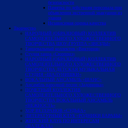
безопасности
Памятка по действиям персонала при
объявлении экстренной эвакуации из
здания
Независимая оценка качества
Творчество
НАРОДНЫЙ (ОБРАЗЦОВЫЙ) КОЛЛЕКТИВ
САМОДЕЯТЕЛЬНОГО ХУДОЖЕСТВЕННОГО
ТВОРЧЕСТВА ШОУ-ГРУППА «ЗВЕЗДЫ»
Танцевальный коллектив «Виктория»
Студия танца «Сюрприз»
НАРОДНЫЙ (ОБРАЗЦОВЫЙ) КОЛЛЕКТИВ
САМОДЕЯТЕЛЬНОГО ХУДОЖЕСТВЕННОГО
ТВОРЧЕСТВА ДЕТСКАЯ МУЗЫКАЛЬНАЯ
СТУДИЯ «ШАЛУНИШКИ»
ВОКАЛЬНЫЙ АНСАМБЛЬ «ШАНС»
Ансамбль народной песни «Задоринка»
ПОЧЕТНЫЙ КОЛЛЕКТИВ
САМОДЕЯТЕЛЬНОГО ХУДОЖЕСТВЕННОГО
ТВОРЧЕСТВА ВОКАЛЬНЫЙ АНСАМБЛЬ
«НЕЖНОСТЬ»
ХОР ВЕТЕРАНОВ «СУДЬБА»
ЛИТЕРАТУРНЫЙ КЛУБ «РОДНИКИ БАРАБЫ»
ЖЕНСКИЙ КЛУБ ПО ИНТЕРЕСАМ
«НАДЕЖДА»