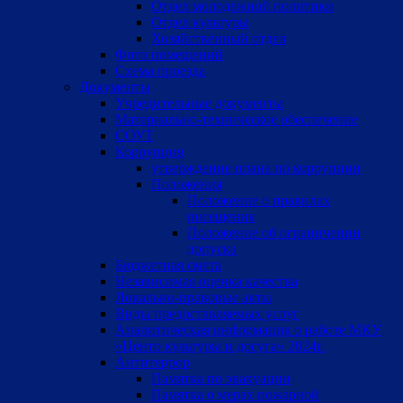
Отдел молодежной политики
Отдел культуры
Хозяйственный отдел
Фото помещений
Схема проезда
Документы
Учредительные документы
Материально-техническое обеспечение
СОУТ
Коррупция
утверждение плана по коррупции
Положения
Положение о правилах
посещения
Положение об ограничении
допуска
Бюджетная смета
Независимая оценка качества
Локально-правовые акты
Виды предоставляемых услуг
Аналитическая информация о работе МКУ
«Центр культуры и досуга» 2024г.
Антитеррор
Памятка по эвакуации
Памятка о мерах пожарной