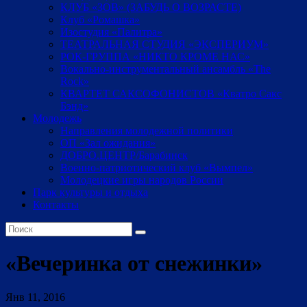
КЛУБ «ЗОВ» (ЗАБУДЬ О ВОЗРАСТЕ)
Клуб «Ромашка»
Изостудия «Палитра»
ТЕАТРАЛЬНАЯ СТУДИЯ «ЭКСПЕРИУМ»
РОК-ГРУППА «НИКТО КРОМЕ НАС»
Вокально-инструментальный ансамбль «The
Rock»
КВАРТЕТ САКСОФОНИСТОВ «Кватро Сакс
Бэнд»
Молодежь
Направления молодежной политики
ОП «Зал ожидания»
ДОБРО.ЦЕНТР/Барабинск
Военно-патриотический клуб «Вымпел»
Молодецкие игры народов России
Парк культуры и отдыха
Контакты
«Вечеринка от снежинки»
Янв 11, 2016