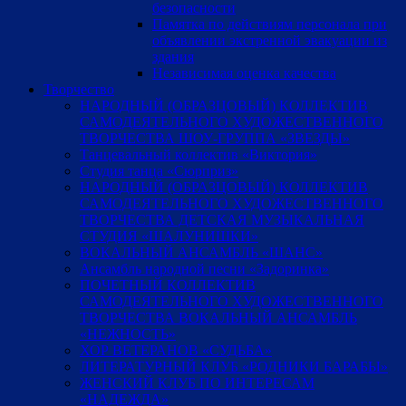
безопасности
Памятка по действиям персонала при
объявлении экстренной эвакуации из
здания
Независимая оценка качества
Творчество
НАРОДНЫЙ (ОБРАЗЦОВЫЙ) КОЛЛЕКТИВ
САМОДЕЯТЕЛЬНОГО ХУДОЖЕСТВЕННОГО
ТВОРЧЕСТВА ШОУ-ГРУППА «ЗВЕЗДЫ»
Танцевальный коллектив «Виктория»
Студия танца «Сюрприз»
НАРОДНЫЙ (ОБРАЗЦОВЫЙ) КОЛЛЕКТИВ
САМОДЕЯТЕЛЬНОГО ХУДОЖЕСТВЕННОГО
ТВОРЧЕСТВА ДЕТСКАЯ МУЗЫКАЛЬНАЯ
СТУДИЯ «ШАЛУНИШКИ»
ВОКАЛЬНЫЙ АНСАМБЛЬ «ШАНС»
Ансамбль народной песни «Задоринка»
ПОЧЕТНЫЙ КОЛЛЕКТИВ
САМОДЕЯТЕЛЬНОГО ХУДОЖЕСТВЕННОГО
ТВОРЧЕСТВА ВОКАЛЬНЫЙ АНСАМБЛЬ
«НЕЖНОСТЬ»
ХОР ВЕТЕРАНОВ «СУДЬБА»
ЛИТЕРАТУРНЫЙ КЛУБ «РОДНИКИ БАРАБЫ»
ЖЕНСКИЙ КЛУБ ПО ИНТЕРЕСАМ
«НАДЕЖДА»