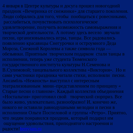
4 января в Центре культуры и досуга прошел новогодний
праздник «Вечеринка от снежинки» для старшего поколения.
Люди собрались для того, чтобы пообщаться с ровесниками,
расслабиться, почувствовать психологическое
удовлетворение, получить возможность самовыражения и
творческой деятельности. А потому здесь весело звучали
песни, организовывались игры, танцы. Все радовались
появлению красавицы Снегурочки и остроумного Деда
Мороза, Снежной Королевы а также символа года —
обезьянки. Приятным творческим подарком стали танцы в
исполнении, теперь уже студента Тюменского
государственного института культуры Н.Семенова и
В.Сулимовой; танцевального коллектива «Виктория».
Но и
сами участники праздника читали стихи, исполняли песни.
Ансамбль «Нежность» выступил с интересным
театрализованным мини–представлением по принципу «
Старые песни о главном». Каждый коллектив объединения
«Ностальгия» приготовил свой творческий сюрприз. Все
было живо, увлекательно, разнообразно! И, конечно же,
никого не оставили равнодушными мелодии и песни в
исполнении Ольги Поспеловой и группы «Ретро». Приятно,
что людям понравился праздник, который подарил им
ощущение удовольствия, приподнятого настроения и
радости!
berryjam.ru